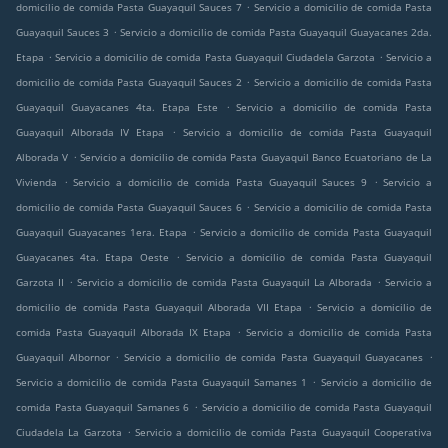
.
domicilio de comida Pasta Guayaquil Sauces 7
Servicio a domicilio de comida Pasta
.
Guayaquil Sauces 3
Servicio a domicilio de comida Pasta Guayaquil Guayacanes 2da.
.
.
Etapa
Servicio a domicilio de comida Pasta Guayaquil Ciudadela Garzota
Servicio a
.
domicilio de comida Pasta Guayaquil Sauces 2
Servicio a domicilio de comida Pasta
.
Guayaquil Guayacanes 4ta. Etapa Este
Servicio a domicilio de comida Pasta
.
Guayaquil Alborada IV Etapa
Servicio a domicilio de comida Pasta Guayaquil
.
Alborada V
Servicio a domicilio de comida Pasta Guayaquil Banco Ecuatoriano de La
.
.
Vivienda
Servicio a domicilio de comida Pasta Guayaquil Sauces 9
Servicio a
.
domicilio de comida Pasta Guayaquil Sauces 6
Servicio a domicilio de comida Pasta
.
Guayaquil Guayacanes 1era. Etapa
Servicio a domicilio de comida Pasta Guayaquil
.
Guayacanes 4ta. Etapa Oeste
Servicio a domicilio de comida Pasta Guayaquil
.
.
Garzota II
Servicio a domicilio de comida Pasta Guayaquil La Alborada
Servicio a
.
domicilio de comida Pasta Guayaquil Alborada VII Etapa
Servicio a domicilio de
.
comida Pasta Guayaquil Alborada IX Etapa
Servicio a domicilio de comida Pasta
.
.
Guayaquil Albornor
Servicio a domicilio de comida Pasta Guayaquil Guayacanes
.
Servicio a domicilio de comida Pasta Guayaquil Samanes 1
Servicio a domicilio de
.
comida Pasta Guayaquil Samanes 6
Servicio a domicilio de comida Pasta Guayaquil
.
Ciudadela La Garzota
Servicio a domicilio de comida Pasta Guayaquil Cooperativa