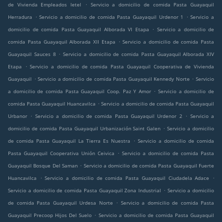
.
de Vivienda Empleados Ietel
Servicio a domicilio de comida Pasta Guayaquil
.
.
Herradura
Servicio a domicilio de comida Pasta Guayaquil Urdenor 1
Servicio a
.
domicilio de comida Pasta Guayaquil Alborada VI Etapa
Servicio a domicilio de
.
comida Pasta Guayaquil Alborada XII Etapa
Servicio a domicilio de comida Pasta
.
Guayaquil Sauces 8
Servicio a domicilio de comida Pasta Guayaquil Alborada XIV
.
Etapa
Servicio a domicilio de comida Pasta Guayaquil Cooperativa de Vivienda
.
.
Guayaquil
Servicio a domicilio de comida Pasta Guayaquil Kennedy Norte
Servicio
.
a domicilio de comida Pasta Guayaquil Coop. Paz Y Amor
Servicio a domicilio de
.
comida Pasta Guayaquil Huancavilca
Servicio a domicilio de comida Pasta Guayaquil
.
.
Urbanor
Servicio a domicilio de comida Pasta Guayaquil Urdenor 2
Servicio a
.
domicilio de comida Pasta Guayaquil Urbanización Saint Galen
Servicio a domicilio
.
de comida Pasta Guayaquil La Tierra Es Nuestra
Servicio a domicilio de comida
.
Pasta Guayaquil Cooperativa Unión Ceivica
Servicio a domicilio de comida Pasta
.
Guayaquil Bosque Del Saman
Servicio a domicilio de comida Pasta Guayaquil Fuerte
.
.
Huancavilca
Servicio a domicilio de comida Pasta Guayaquil Ciudadela Adace
.
Servicio a domicilio de comida Pasta Guayaquil Zona Industrial
Servicio a domicilio
.
de comida Pasta Guayaquil Urdesa Norte
Servicio a domicilio de comida Pasta
.
Guayaquil Precoop Hijos Del Suelo
Servicio a domicilio de comida Pasta Guayaquil