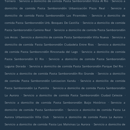
.
.
Tornero
Servicio a domicilio de comida Pasta Samborondón Vista Al Rio
Servicio a
.
domicilio de comida Pasta Samborondón Urbanización Plaza Real
Servicio a
.
domicilio de comida Pasta Samborondón Las Piramides
Servicio a domicilio de
.
comida Pasta Samborondón Urb. Bosques De Castilla
Servicio a domicilio de comida
.
Pasta Samborondón Camino Real
Servicio a domicilio de comida Pasta Samborondón
.
.
Los Arcos
Servicio a domicilio de comida Pasta Samborondón Villa Nueva
Servicio a
.
domicilio de comida Pasta Samborondón Ciudadela Entre Rios
Servicio a domicilio
.
de comida Pasta Samborondón Rinconada del Lago
Servicio a domicilio de comida
.
Pasta Samborondón El Rio
Servicio a domicilio de comida Pasta Samborondón
.
.
Laguna Dorada
Servicio a domicilio de comida Pasta Samborondón Parque Del Rio
.
Servicio a domicilio de comida Pasta Samborondón Rio Grande
Servicio a domicilio
.
de comida Pasta Samborondón Lotizacion Xandu
Servicio a domicilio de comida
.
Pasta Samborondón La Puntilla
Servicio a domicilio de comida Pasta Samborondón
.
.
La Aurora
Servicio a domicilio de comida Pasta Samborondón Ciudad Celeste
.
Servicio a domicilio de comida Pasta Samborondón Buijo Histórico
Servicio a
.
domicilio de comida Pasta Samborondón
Servicio a domicilio de comida Pasta La
.
.
Aurora Urbanización Villa Club
Servicio a domicilio de comida Pasta La Aurora
.
Servicio a domicilio de comida Pasta Las Malvinas La Aurora
Servicio a domicilio de