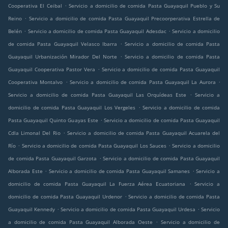
.
Cooperativa El Ceibal
Servicio a domicilio de comida Pasta Guayaquil Pueblo y Su
.
Reino
Servicio a domicilio de comida Pasta Guayaquil Precoorperativa Estrella de
.
.
Belén
Servicio a domicilio de comida Pasta Guayaquil Adesdac
Servicio a domicilio
.
de comida Pasta Guayaquil Velasco Ibarra
Servicio a domicilio de comida Pasta
.
Guayaquil Urbanización Mirador Del Norte
Servicio a domicilio de comida Pasta
.
Guayaquil Cooperativa Pastor Vera
Servicio a domicilio de comida Pasta Guayaquil
.
.
Cooperativa Montalvo
Servicio a domicilio de comida Pasta Guayaquil La Aurora
.
Servicio a domicilio de comida Pasta Guayaquil Las Orquídeas Este
Servicio a
.
domicilio de comida Pasta Guayaquil Los Vergeles
Servicio a domicilio de comida
.
Pasta Guayaquil Quinto Guayas Este
Servicio a domicilio de comida Pasta Guayaquil
.
Cdla Limonal Del Rio
Servicio a domicilio de comida Pasta Guayaquil Acuarela del
.
.
Río
Servicio a domicilio de comida Pasta Guayaquil Los Sauces
Servicio a domicilio
.
de comida Pasta Guayaquil Garzota
Servicio a domicilio de comida Pasta Guayaquil
.
.
Alborada Este
Servicio a domicilio de comida Pasta Guayaquil Samanes
Servicio a
.
domicilio de comida Pasta Guayaquil La Fuerza Aérea Ecuatoriana
Servicio a
.
domicilio de comida Pasta Guayaquil Urdenor
Servicio a domicilio de comida Pasta
.
.
Guayaquil Kennedy
Servicio a domicilio de comida Pasta Guayaquil Urdesa
Servicio
.
a domicilio de comida Pasta Guayaquil Alborada Oeste
Servicio a domicilio de