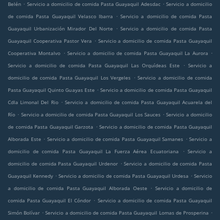
.
.
Belén
Servicio a domicilio de comida Pasta Guayaquil Adesdac
Servicio a domicilio
.
de comida Pasta Guayaquil Velasco Ibarra
Servicio a domicilio de comida Pasta
.
Guayaquil Urbanización Mirador Del Norte
Servicio a domicilio de comida Pasta
.
Guayaquil Cooperativa Pastor Vera
Servicio a domicilio de comida Pasta Guayaquil
.
.
Cooperativa Montalvo
Servicio a domicilio de comida Pasta Guayaquil La Aurora
.
Servicio a domicilio de comida Pasta Guayaquil Las Orquídeas Este
Servicio a
.
domicilio de comida Pasta Guayaquil Los Vergeles
Servicio a domicilio de comida
.
Pasta Guayaquil Quinto Guayas Este
Servicio a domicilio de comida Pasta Guayaquil
.
Cdla Limonal Del Rio
Servicio a domicilio de comida Pasta Guayaquil Acuarela del
.
.
Río
Servicio a domicilio de comida Pasta Guayaquil Los Sauces
Servicio a domicilio
.
de comida Pasta Guayaquil Garzota
Servicio a domicilio de comida Pasta Guayaquil
.
.
Alborada Este
Servicio a domicilio de comida Pasta Guayaquil Samanes
Servicio a
.
domicilio de comida Pasta Guayaquil La Fuerza Aérea Ecuatoriana
Servicio a
.
domicilio de comida Pasta Guayaquil Urdenor
Servicio a domicilio de comida Pasta
.
.
Guayaquil Kennedy
Servicio a domicilio de comida Pasta Guayaquil Urdesa
Servicio
.
a domicilio de comida Pasta Guayaquil Alborada Oeste
Servicio a domicilio de
.
comida Pasta Guayaquil El Cóndor
Servicio a domicilio de comida Pasta Guayaquil
.
.
Simón Bolívar
Servicio a domicilio de comida Pasta Guayaquil Lomas de Prosperina