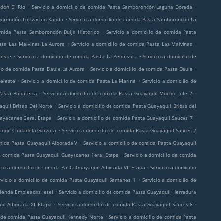
.
.
dón El Rio
Servicio a domicilio de comida Pasta Samborondón Laguna Dorada
.
mborondón Lotizacion Xandu
Servicio a domicilio de comida Pasta Samborondón La
.
omida Pasta Samborondón Buijo Histórico
Servicio a domicilio de comida Pasta
.
.
asta Las Malvinas La Aurora
Servicio a domicilio de comida Pasta Las Malvinas
.
.
leste
Servicio a domicilio de comida Pasta La Peninsula
Servicio a domicilio de
.
.
lio de comida Pasta Daule La Aurora
Servicio a domicilio de comida Pasta Daule
.
.
Celeste
Servicio a domicilio de comida Pasta La Marina
Servicio a domicilio de
.
.
Pasta Bonaterra
Servicio a domicilio de comida Pasta Guayaquil Mucho Lote 2
.
aquil Brisas Del Norte
Servicio a domicilio de comida Pasta Guayaquil Brisas del
.
.
uayacanes 3era. Etapa
Servicio a domicilio de comida Pasta Guayaquil Sauces 7
.
aquil Ciudadela Garzota
Servicio a domicilio de comida Pasta Guayaquil Sauces 2
.
omida Pasta Guayaquil Alborada V
Servicio a domicilio de comida Pasta Guayaquil
.
de comida Pasta Guayaquil Guayacanes 1era. Etapa
Servicio a domicilio de comida
.
cio a domicilio de comida Pasta Guayaquil Alborada VII Etapa
Servicio a domicilio
.
rvicio a domicilio de comida Pasta Guayaquil Samanes 1
Servicio a domicilio de
.
vienda Empleados Ietel
Servicio a domicilio de comida Pasta Guayaquil Herradura
.
.
uil Alborada XII Etapa
Servicio a domicilio de comida Pasta Guayaquil Sauces 8
.
io de comida Pasta Guayaquil Kennedy Norte
Servicio a domicilio de comida Pasta