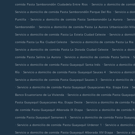
.
comida Pasta Samborondón Ciudadela Entre Rios
Servicio a domicilio de com
.
Servicio a domicilio de comida Pasta Samborondón Parque Del Rio
Servicio a do
.
.
Puntilla
Servicio a domicilio de comida Pasta Samborondón La Aurora
Servi
.
Samborondón
Servicio a domicilio de comida Pasta La Aurora Urbanización Vill
.
Servicio a domicilio de comida Pasta La Estela Ciudad Celeste
Servicio a domici
.
comida Pasta La Ria Ciudad Celeste
Servicio a domicilio de comida Pasta La Ria
.
Servicio a domicilio de comida Pasta La Dorada Ciudad Celeste
Servicio a dom
.
.
comida Pasta Salitre La Aurora
Servicio a domicilio de comida Pasta Salitre
S
.
Servicio a domicilio de comida Pasta Guayaquil Santa Inés
Servicio a domicilio
.
.
Río
Servicio a domicilio de comida Pasta Guayaquil Sauces 4
Servicio a domic
.
Servicio a domicilio de comida Pasta Guayaquil Sauces 3
Servicio a domicilio d
.
.
Servicio a domicilio de comida Pasta Guayaquil Guayacanes 4ta. Etapa Este
Se
.
Banco Ecuatoriano de La Vivienda
Servicio a domicilio de comida Pasta Guayaqui
.
Pasta Guayaquil Guayacanes 4ta. Etapa Oeste
Servicio a domicilio de comida Pa
.
de comida Pasta Guayaquil Alborada IX Etapa
Servicio a domicilio de comida 
.
comida Pasta Guayaquil Samanes 6
Servicio a domicilio de comida Pasta Guayaq
.
.
Servicio a domicilio de comida Pasta Guayaquil Urdenor 1
Servicio a domicili
.
Servicio a domicilio de comida Pasta Guayaquil Alborada XIV Etapa
Servicio a d