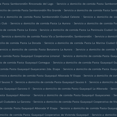
.
ida Pasta Samborondón Rinconada del Lago
Servicio a domicilio de comida Pasta Samboron
.
micilio de comida Pasta Samborondón Rio Grande
Servicio a domicilio de comida Pasta Sa
.
cio a domicilio de comida Pasta Samborondón Ciudad Celeste
Servicio a domicilio de c
.
.
a Club
Servicio a domicilio de comida Pasta La Aurora
Servicio a domicilio de comida P
.
lio de comida Pasta La Estela
Servicio a domicilio de comida Pasta La Peninsula Ciudad Ce
.
.
Servicio a domicilio de comida Pasta Vía a Samborondón, Samborondón
Servicio a domici
.
icilio de comida Pasta La Dorada
Servicio a domicilio de comida Pasta La Marina Ciudad 
.
ervicio a domicilio de comida Pasta Bonaterra La Aurora
Servicio a domicilio de comida 
.
 de comida Pasta Guayaquil Cooperativa Limonal
Servicio a domicilio de comida Pasta Guay
.
ilio de comida Pasta Guayaquil Comegua
Servicio a domicilio de comida Pasta Guayaquil G
.
e comida Pasta Guayaquil Guayacanes 2da. Etapa
Servicio a domicilio de comida Pasta Guay
.
rvicio a domicilio de comida Pasta Guayaquil Alborada IV Etapa
Servicio a domicilio de c
.
.
l Sauces 9
Servicio a domicilio de comida Pasta Guayaquil Sauces 6
Servicio a domicilio 
.
.
sta Guayaquil Garzota II
Servicio a domicilio de comida Pasta Guayaquil La Alborada
Servi
.
.
Pasta Guayaquil Albornor
Servicio a domicilio de comida Pasta Guayaquil Guayacanes
Se
.
uil Ciudadela La Garzota
Servicio a domicilio de comida Pasta Guayaquil Cooperativa de Vi
.
o de comida Pasta Guayaquil Alborada VI Etapa
Servicio a domicilio de comida Pasta Guayaq
.
omicilio de comida Pasta Guayaquil Cooperativa de Vivienda Guayaquil
Servicio a domicil