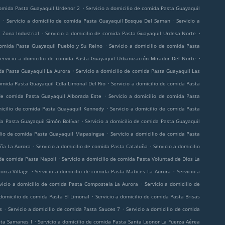
.
 comida Pasta Guayaquil Urdenor 2
Servicio a domicilio de comida Pasta Guayaquil
.
.
a
Servicio a domicilio de comida Pasta Guayaquil Bosque Del Saman
Servicio a
.
.
 Zona Industrial
Servicio a domicilio de comida Pasta Guayaquil Urdesa Norte
.
comida Pasta Guayaquil Pueblo y Su Reino
Servicio a domicilio de comida Pasta
.
Servicio a domicilio de comida Pasta Guayaquil Urbanización Mirador Del Norte
.
ida Pasta Guayaquil La Aurora
Servicio a domicilio de comida Pasta Guayaquil Las
.
comida Pasta Guayaquil Cdla Limonal Del Rio
Servicio a domicilio de comida Pasta
.
 de comida Pasta Guayaquil Alborada Este
Servicio a domicilio de comida Pasta
.
micilio de comida Pasta Guayaquil Kennedy
Servicio a domicilio de comida Pasta
.
da Pasta Guayaquil Simón Bolívar
Servicio a domicilio de comida Pasta Guayaquil
.
ilio de comida Pasta Guayaquil Mapasingue
Servicio a domicilio de comida Pasta
.
.
uña La Aurora
Servicio a domicilio de comida Pasta Cataluña
Servicio a domicilio
.
 de comida Pasta Napoli
Servicio a domicilio de comida Pasta Voluntad de Dios La
.
.
orca Village
Servicio a domicilio de comida Pasta Matices La Aurora
Servicio a
.
vicio a domicilio de comida Pasta Compostela La Aurora
Servicio a domicilio de
.
 domicilio de comida Pasta El Limonal
Servicio a domicilio de comida Pasta Brisas
.
.
s
Servicio a domicilio de comida Pasta Sauces 7
Servicio a domicilio de comida
.
sta Samanes I
Servicio a domicilio de comida Pasta Santa Leonor La Fuerza Aérea