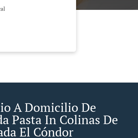
al
cio A Domicilio De
a Pasta In Colinas De
ada El Cóndor