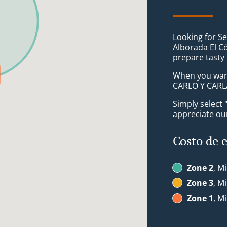
Looking for Se
Alborada El C
prepare tasty
When you want 
CARLO Y CARLA
Simply select 
appreciate our
Costo de 
Zone 2
, M
Zone 3
, M
Zone 1
, M