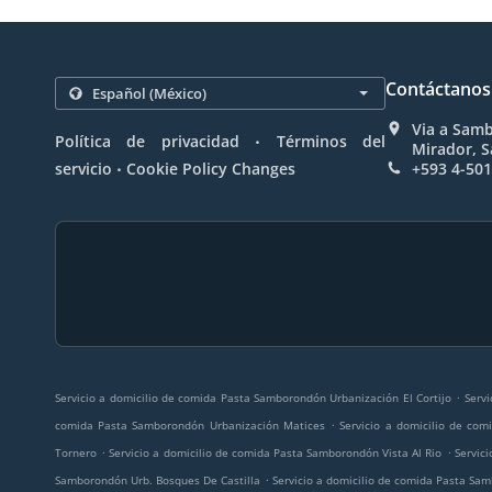
Contáctanos
Via a Samb
.
Política de privacidad
Términos del
Mirador, 
.
servicio
Cookie Policy Changes
+593 4-50
.
Servicio a domicilio de comida Pasta Samborondón Urbanización El Cortijo
Servi
.
comida Pasta Samborondón Urbanización Matices
Servicio a domicilio de co
.
.
Tornero
Servicio a domicilio de comida Pasta Samborondón Vista Al Rio
Servic
.
Samborondón Urb. Bosques De Castilla
Servicio a domicilio de comida Pasta S