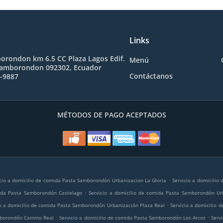
Links
orondon km 6.5 CC Plaza Lagos Edif.
Menú
Samborondon 092302, Ecuador
Contáctanos
1-9887
MÉTODOS DE PAGO ACEPTADOS
.
cio a domicilio de comida Pasta Samborondón Urbanizacion La Gloria
Servicio a domicilio
.
mida Pasta Samborondón Castelago
Servicio a domicilio de comida Pasta Samborondón Ur
.
io a domicilio de comida Pasta Samborondón Urbanización Plaza Real
Servicio a domicilio
.
.
amborondón Camino Real
Servicio a domicilio de comida Pasta Samborondón Los Arcos
Serv