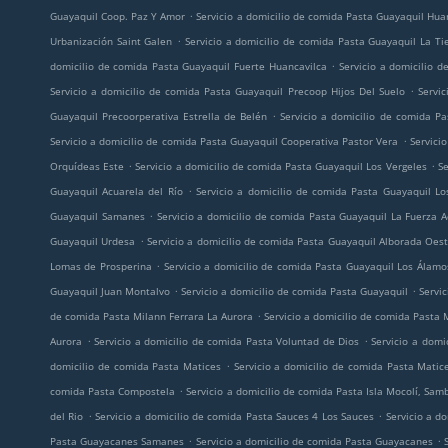
.
Guayaquil Coop. Paz Y Amor
Servicio a domicilio de comida Pasta Guayaquil Hua
.
Urbanización Saint Galen
Servicio a domicilio de comida Pasta Guayaquil La Ti
.
domicilio de comida Pasta Guayaquil Fuerte Huancavilca
Servicio a domicilio 
.
Servicio a domicilio de comida Pasta Guayaquil Precoop Hijos Del Suelo
Servi
.
Guayaquil Precoorperativa Estrella de Belén
Servicio a domicilio de comida P
.
Servicio a domicilio de comida Pasta Guayaquil Cooperativa Pastor Vera
Servici
.
.
Orquídeas Este
Servicio a domicilio de comida Pasta Guayaquil Los Vergeles
Se
.
Guayaquil Acuarela del Río
Servicio a domicilio de comida Pasta Guayaquil Lo
.
Guayaquil Samanes
Servicio a domicilio de comida Pasta Guayaquil La Fuerza 
.
Guayaquil Urdesa
Servicio a domicilio de comida Pasta Guayaquil Alborada Oes
.
Lomas de Prosperina
Servicio a domicilio de comida Pasta Guayaquil Los Álamo
.
.
Guayaquil Juan Montalvo
Servicio a domicilio de comida Pasta Guayaquil
Servic
.
de comida Pasta Milann Ferrara La Aurora
Servicio a domicilio de comida Pasta 
.
.
Aurora
Servicio a domicilio de comida Pasta Voluntad de Dios
Servicio a domi
.
domicilio de comida Pasta Matices
Servicio a domicilio de comida Pasta Matic
.
comida Pasta Compostela
Servicio a domicilio de comida Pasta Isla Mocolí, Sa
.
.
del Rio
Servicio a domicilio de comida Pasta Sauces 4 Los Sauces
Servicio a d
.
.
Pasta Guayacanes Samanes
Servicio a domicilio de comida Pasta Guayacanes