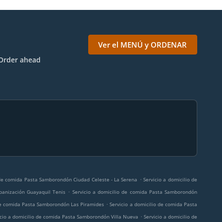
Ver el MENÚ y ORDENAR
Order ahead
.
 de comida Pasta Samborondón Ciudad Celeste - La Serena
Servicio a domicilio de
.
banización Guayaquil Tenis
Servicio a domicilio de comida Pasta Samborondón
.
 de comida Pasta Samborondón Las Piramides
Servicio a domicilio de comida Pasta
.
icio a domicilio de comida Pasta Samborondón Villa Nueva
Servicio a domicilio de