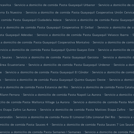
.
.
ncavilca
Servicio a domicilio de comida Pasta Guayaquil Urbanor
Servicio a domicilio de
.
erra Es Nuestra
Servicio a domicilio de comida Pasta Guayaquil Cooperativa Unión Ceivic
.
de comida Pasta Guayaquil Ciudadela Adace
Servicio a domicilio de comida Pasta Guayaquil
.
cio a domicilio de comida Pasta Guayaquil Cooperativa El Ceibal
Servicio a domicilio de 
.
.
asta Guayaquil Adesdac
Servicio a domicilio de comida Pasta Guayaquil Velasco Ibarra
.
o a domicilio de comida Pasta Guayaquil Cooperativa Montalvo
Servicio a domicilio de com
.
rvicio a domicilio de comida Pasta Guayaquil Quinto Guayas Este
Servicio a domicilio de 
.
.
s Sauces
Servicio a domicilio de comida Pasta Guayaquil Garzota
Servicio a domicilio
.
.
Aérea Ecuatoriana
Servicio a domicilio de comida Pasta Guayaquil Urdenor
Servicio a do
.
.
te
Servicio a domicilio de comida Pasta Guayaquil El Cóndor
Servicio a domicilio de comi
.
.
s
Servicio a domicilio de comida Pasta Guayaquil Quinto Guayas Oeste
Servicio a domic
.
io a domicilio de comida Pasta Estancia del Rio
Servicio a domicilio de comida Pasta Catal
.
.
Milann Ferrara
Servicio a domicilio de comida Pasta Napoli La Aurora
Servicio a domicilio
.
cilio de comida Pasta Mallorca Village La Aurora
Servicio a domicilio de comida Pasta Mall
.
.
es Etapa Zafiro La Aurora
Servicio a domicilio de comida Pasta Matices Etapa Zafiro
Ser
.
.
mborondón
Servicio a domicilio de comida Pasta El Limonal Cdla Limonal Del Rio
Servicio a
.
omicilio de comida Pasta Sauces 4
Servicio a domicilio de comida Pasta Sauces 7 Los Sauce
.
Servicio a domicilio de comida Pasta Samanes I Samanes
Servicio a domicilio de comida Pa