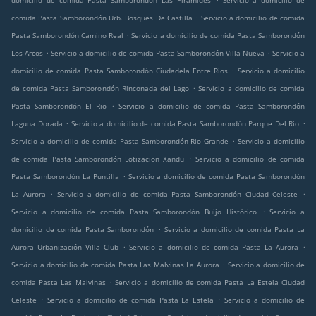
domicilio de comida Pasta Samborondón Las Piramides
Servicio a domicilio de
.
comida Pasta Samborondón Urb. Bosques De Castilla
Servicio a domicilio de comida
.
Pasta Samborondón Camino Real
Servicio a domicilio de comida Pasta Samborondón
.
.
Los Arcos
Servicio a domicilio de comida Pasta Samborondón Villa Nueva
Servicio a
.
domicilio de comida Pasta Samborondón Ciudadela Entre Rios
Servicio a domicilio
.
de comida Pasta Samborondón Rinconada del Lago
Servicio a domicilio de comida
.
Pasta Samborondón El Rio
Servicio a domicilio de comida Pasta Samborondón
.
.
Laguna Dorada
Servicio a domicilio de comida Pasta Samborondón Parque Del Rio
.
Servicio a domicilio de comida Pasta Samborondón Rio Grande
Servicio a domicilio
.
de comida Pasta Samborondón Lotizacion Xandu
Servicio a domicilio de comida
.
Pasta Samborondón La Puntilla
Servicio a domicilio de comida Pasta Samborondón
.
.
La Aurora
Servicio a domicilio de comida Pasta Samborondón Ciudad Celeste
.
Servicio a domicilio de comida Pasta Samborondón Buijo Histórico
Servicio a
.
domicilio de comida Pasta Samborondón
Servicio a domicilio de comida Pasta La
.
.
Aurora Urbanización Villa Club
Servicio a domicilio de comida Pasta La Aurora
.
Servicio a domicilio de comida Pasta Las Malvinas La Aurora
Servicio a domicilio de
.
comida Pasta Las Malvinas
Servicio a domicilio de comida Pasta La Estela Ciudad
.
.
Celeste
Servicio a domicilio de comida Pasta La Estela
Servicio a domicilio de
.