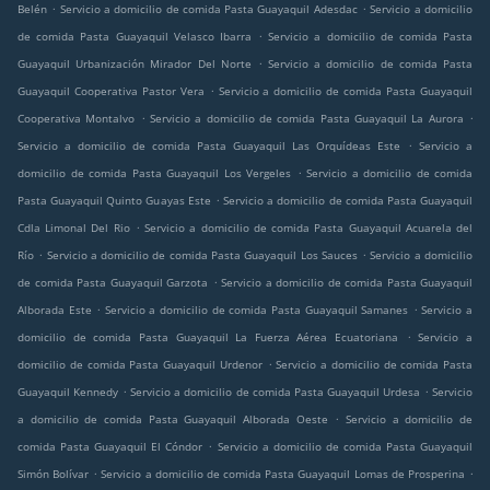
.
.
Belén
Servicio a domicilio de comida Pasta Guayaquil Adesdac
Servicio a domicilio
.
de comida Pasta Guayaquil Velasco Ibarra
Servicio a domicilio de comida Pasta
.
Guayaquil Urbanización Mirador Del Norte
Servicio a domicilio de comida Pasta
.
Guayaquil Cooperativa Pastor Vera
Servicio a domicilio de comida Pasta Guayaquil
.
.
Cooperativa Montalvo
Servicio a domicilio de comida Pasta Guayaquil La Aurora
.
Servicio a domicilio de comida Pasta Guayaquil Las Orquídeas Este
Servicio a
.
domicilio de comida Pasta Guayaquil Los Vergeles
Servicio a domicilio de comida
.
Pasta Guayaquil Quinto Guayas Este
Servicio a domicilio de comida Pasta Guayaquil
.
Cdla Limonal Del Rio
Servicio a domicilio de comida Pasta Guayaquil Acuarela del
.
.
Río
Servicio a domicilio de comida Pasta Guayaquil Los Sauces
Servicio a domicilio
.
de comida Pasta Guayaquil Garzota
Servicio a domicilio de comida Pasta Guayaquil
.
.
Alborada Este
Servicio a domicilio de comida Pasta Guayaquil Samanes
Servicio a
.
domicilio de comida Pasta Guayaquil La Fuerza Aérea Ecuatoriana
Servicio a
.
domicilio de comida Pasta Guayaquil Urdenor
Servicio a domicilio de comida Pasta
.
.
Guayaquil Kennedy
Servicio a domicilio de comida Pasta Guayaquil Urdesa
Servicio
.
a domicilio de comida Pasta Guayaquil Alborada Oeste
Servicio a domicilio de
.
comida Pasta Guayaquil El Cóndor
Servicio a domicilio de comida Pasta Guayaquil
.
.
Simón Bolívar
Servicio a domicilio de comida Pasta Guayaquil Lomas de Prosperina