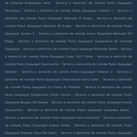
.
de Vivienda Empleados Ietel
Servicio a domicilio de comida Pasta Guayaquil
.
.
Herradura
Servicio a domicilio de comida Pasta Guayaquil Urdenor 1
Servicio a
.
domicilio de comida Pasta Guayaquil Alborada VI Etapa
Servicio a domicilio de
.
comida Pasta Guayaquil Alborada XII Etapa
Servicio a domicilio de comida Pasta
.
Guayaquil Sauces 8
Servicio a domicilio de comida Pasta Guayaquil Alborada XIV
.
Etapa
Servicio a domicilio de comida Pasta Guayaquil Cooperativa de Vivienda
.
.
Guayaquil
Servicio a domicilio de comida Pasta Guayaquil Kennedy Norte
Servicio
.
a domicilio de comida Pasta Guayaquil Coop. Paz Y Amor
Servicio a domicilio de
.
comida Pasta Guayaquil Huancavilca
Servicio a domicilio de comida Pasta Guayaquil
.
.
Urbanor
Servicio a domicilio de comida Pasta Guayaquil Urdenor 2
Servicio a
.
domicilio de comida Pasta Guayaquil Urbanización Saint Galen
Servicio a domicilio
.
de comida Pasta Guayaquil La Tierra Es Nuestra
Servicio a domicilio de comida
.
Pasta Guayaquil Cooperativa Unión Ceivica
Servicio a domicilio de comida Pasta
.
Guayaquil Bosque Del Saman
Servicio a domicilio de comida Pasta Guayaquil Fuerte
.
.
Huancavilca
Servicio a domicilio de comida Pasta Guayaquil Ciudadela Adace
.
Servicio a domicilio de comida Pasta Guayaquil Zona Industrial
Servicio a domicilio
.
de comida Pasta Guayaquil Urdesa Norte
Servicio a domicilio de comida Pasta
.
Guayaquil Precoop Hijos Del Suelo
Servicio a domicilio de comida Pasta Guayaquil