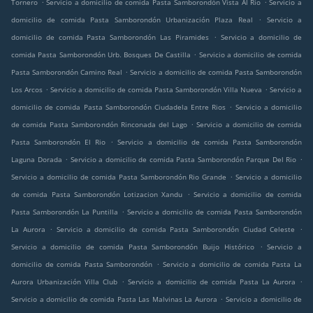
.
.
Tornero
Servicio a domicilio de comida Pasta Samborondón Vista Al Rio
Servicio a
.
domicilio de comida Pasta Samborondón Urbanización Plaza Real
Servicio a
.
domicilio de comida Pasta Samborondón Las Piramides
Servicio a domicilio de
.
comida Pasta Samborondón Urb. Bosques De Castilla
Servicio a domicilio de comida
.
Pasta Samborondón Camino Real
Servicio a domicilio de comida Pasta Samborondón
.
.
Los Arcos
Servicio a domicilio de comida Pasta Samborondón Villa Nueva
Servicio a
.
domicilio de comida Pasta Samborondón Ciudadela Entre Rios
Servicio a domicilio
.
de comida Pasta Samborondón Rinconada del Lago
Servicio a domicilio de comida
.
Pasta Samborondón El Rio
Servicio a domicilio de comida Pasta Samborondón
.
.
Laguna Dorada
Servicio a domicilio de comida Pasta Samborondón Parque Del Rio
.
Servicio a domicilio de comida Pasta Samborondón Rio Grande
Servicio a domicilio
.
de comida Pasta Samborondón Lotizacion Xandu
Servicio a domicilio de comida
.
Pasta Samborondón La Puntilla
Servicio a domicilio de comida Pasta Samborondón
.
.
La Aurora
Servicio a domicilio de comida Pasta Samborondón Ciudad Celeste
.
Servicio a domicilio de comida Pasta Samborondón Buijo Histórico
Servicio a
.
domicilio de comida Pasta Samborondón
Servicio a domicilio de comida Pasta La
.
.
Aurora Urbanización Villa Club
Servicio a domicilio de comida Pasta La Aurora
.
Servicio a domicilio de comida Pasta Las Malvinas La Aurora
Servicio a domicilio de