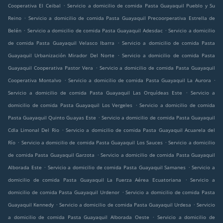
.
Cooperativa El Ceibal
Servicio a domicilio de comida Pasta Guayaquil Pueblo y Su
.
Reino
Servicio a domicilio de comida Pasta Guayaquil Precoorperativa Estrella de
.
.
Belén
Servicio a domicilio de comida Pasta Guayaquil Adesdac
Servicio a domicilio
.
de comida Pasta Guayaquil Velasco Ibarra
Servicio a domicilio de comida Pasta
.
Guayaquil Urbanización Mirador Del Norte
Servicio a domicilio de comida Pasta
.
Guayaquil Cooperativa Pastor Vera
Servicio a domicilio de comida Pasta Guayaquil
.
.
Cooperativa Montalvo
Servicio a domicilio de comida Pasta Guayaquil La Aurora
.
Servicio a domicilio de comida Pasta Guayaquil Las Orquídeas Este
Servicio a
.
domicilio de comida Pasta Guayaquil Los Vergeles
Servicio a domicilio de comida
.
Pasta Guayaquil Quinto Guayas Este
Servicio a domicilio de comida Pasta Guayaquil
.
Cdla Limonal Del Rio
Servicio a domicilio de comida Pasta Guayaquil Acuarela del
.
.
Río
Servicio a domicilio de comida Pasta Guayaquil Los Sauces
Servicio a domicilio
.
de comida Pasta Guayaquil Garzota
Servicio a domicilio de comida Pasta Guayaquil
.
.
Alborada Este
Servicio a domicilio de comida Pasta Guayaquil Samanes
Servicio a
.
domicilio de comida Pasta Guayaquil La Fuerza Aérea Ecuatoriana
Servicio a
.
domicilio de comida Pasta Guayaquil Urdenor
Servicio a domicilio de comida Pasta
.
.
Guayaquil Kennedy
Servicio a domicilio de comida Pasta Guayaquil Urdesa
Servicio
.
a domicilio de comida Pasta Guayaquil Alborada Oeste
Servicio a domicilio de