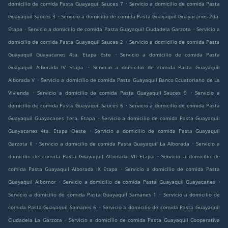
.
domicilio de comida Pasta Guayaquil Sauces 7
Servicio a domicilio de comida Pasta
.
Guayaquil Sauces 3
Servicio a domicilio de comida Pasta Guayaquil Guayacanes 2da.
.
.
Etapa
Servicio a domicilio de comida Pasta Guayaquil Ciudadela Garzota
Servicio a
.
domicilio de comida Pasta Guayaquil Sauces 2
Servicio a domicilio de comida Pasta
.
Guayaquil Guayacanes 4ta. Etapa Este
Servicio a domicilio de comida Pasta
.
Guayaquil Alborada IV Etapa
Servicio a domicilio de comida Pasta Guayaquil
.
Alborada V
Servicio a domicilio de comida Pasta Guayaquil Banco Ecuatoriano de La
.
.
Vivienda
Servicio a domicilio de comida Pasta Guayaquil Sauces 9
Servicio a
.
domicilio de comida Pasta Guayaquil Sauces 6
Servicio a domicilio de comida Pasta
.
Guayaquil Guayacanes 1era. Etapa
Servicio a domicilio de comida Pasta Guayaquil
.
Guayacanes 4ta. Etapa Oeste
Servicio a domicilio de comida Pasta Guayaquil
.
.
Garzota II
Servicio a domicilio de comida Pasta Guayaquil La Alborada
Servicio a
.
domicilio de comida Pasta Guayaquil Alborada VII Etapa
Servicio a domicilio de
.
comida Pasta Guayaquil Alborada IX Etapa
Servicio a domicilio de comida Pasta
.
.
Guayaquil Albornor
Servicio a domicilio de comida Pasta Guayaquil Guayacanes
.
Servicio a domicilio de comida Pasta Guayaquil Samanes 1
Servicio a domicilio de
.
comida Pasta Guayaquil Samanes 6
Servicio a domicilio de comida Pasta Guayaquil
.
Ciudadela La Garzota
Servicio a domicilio de comida Pasta Guayaquil Cooperativa