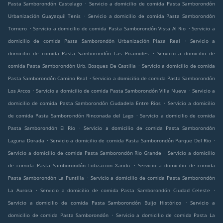
.
Pasta Samborondón Castelago
Servicio a domicilio de comida Pasta Samborondón
.
Urbanización Guayaquil Tenis
Servicio a domicilio de comida Pasta Samborondón
.
.
Tornero
Servicio a domicilio de comida Pasta Samborondón Vista Al Rio
Servicio a
.
domicilio de comida Pasta Samborondón Urbanización Plaza Real
Servicio a
.
domicilio de comida Pasta Samborondón Las Piramides
Servicio a domicilio de
.
comida Pasta Samborondón Urb. Bosques De Castilla
Servicio a domicilio de comida
.
Pasta Samborondón Camino Real
Servicio a domicilio de comida Pasta Samborondón
.
.
Los Arcos
Servicio a domicilio de comida Pasta Samborondón Villa Nueva
Servicio a
.
domicilio de comida Pasta Samborondón Ciudadela Entre Rios
Servicio a domicilio
.
de comida Pasta Samborondón Rinconada del Lago
Servicio a domicilio de comida
.
Pasta Samborondón El Rio
Servicio a domicilio de comida Pasta Samborondón
.
.
Laguna Dorada
Servicio a domicilio de comida Pasta Samborondón Parque Del Rio
.
Servicio a domicilio de comida Pasta Samborondón Rio Grande
Servicio a domicilio
.
de comida Pasta Samborondón Lotizacion Xandu
Servicio a domicilio de comida
.
Pasta Samborondón La Puntilla
Servicio a domicilio de comida Pasta Samborondón
.
.
La Aurora
Servicio a domicilio de comida Pasta Samborondón Ciudad Celeste
.
Servicio a domicilio de comida Pasta Samborondón Buijo Histórico
Servicio a
.
domicilio de comida Pasta Samborondón
Servicio a domicilio de comida Pasta La