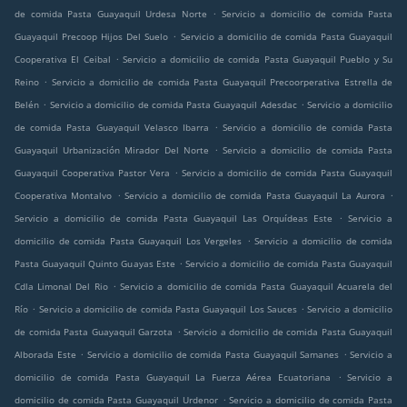
.
de comida Pasta Guayaquil Urdesa Norte
Servicio a domicilio de comida Pasta
.
Guayaquil Precoop Hijos Del Suelo
Servicio a domicilio de comida Pasta Guayaquil
.
Cooperativa El Ceibal
Servicio a domicilio de comida Pasta Guayaquil Pueblo y Su
.
Reino
Servicio a domicilio de comida Pasta Guayaquil Precoorperativa Estrella de
.
.
Belén
Servicio a domicilio de comida Pasta Guayaquil Adesdac
Servicio a domicilio
.
de comida Pasta Guayaquil Velasco Ibarra
Servicio a domicilio de comida Pasta
.
Guayaquil Urbanización Mirador Del Norte
Servicio a domicilio de comida Pasta
.
Guayaquil Cooperativa Pastor Vera
Servicio a domicilio de comida Pasta Guayaquil
.
.
Cooperativa Montalvo
Servicio a domicilio de comida Pasta Guayaquil La Aurora
.
Servicio a domicilio de comida Pasta Guayaquil Las Orquídeas Este
Servicio a
.
domicilio de comida Pasta Guayaquil Los Vergeles
Servicio a domicilio de comida
.
Pasta Guayaquil Quinto Guayas Este
Servicio a domicilio de comida Pasta Guayaquil
.
Cdla Limonal Del Rio
Servicio a domicilio de comida Pasta Guayaquil Acuarela del
.
.
Río
Servicio a domicilio de comida Pasta Guayaquil Los Sauces
Servicio a domicilio
.
de comida Pasta Guayaquil Garzota
Servicio a domicilio de comida Pasta Guayaquil
.
.
Alborada Este
Servicio a domicilio de comida Pasta Guayaquil Samanes
Servicio a
.
domicilio de comida Pasta Guayaquil La Fuerza Aérea Ecuatoriana
Servicio a
.
domicilio de comida Pasta Guayaquil Urdenor
Servicio a domicilio de comida Pasta