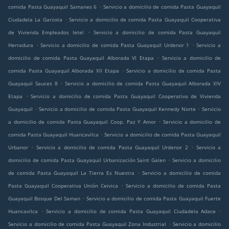
.
comida Pasta Guayaquil Samanes 6
Servicio a domicilio de comida Pasta Guayaquil
.
Ciudadela La Garzota
Servicio a domicilio de comida Pasta Guayaquil Cooperativa
.
de Vivienda Empleados Ietel
Servicio a domicilio de comida Pasta Guayaquil
.
.
Herradura
Servicio a domicilio de comida Pasta Guayaquil Urdenor 1
Servicio a
.
domicilio de comida Pasta Guayaquil Alborada VI Etapa
Servicio a domicilio de
.
comida Pasta Guayaquil Alborada XII Etapa
Servicio a domicilio de comida Pasta
.
Guayaquil Sauces 8
Servicio a domicilio de comida Pasta Guayaquil Alborada XIV
.
Etapa
Servicio a domicilio de comida Pasta Guayaquil Cooperativa de Vivienda
.
.
Guayaquil
Servicio a domicilio de comida Pasta Guayaquil Kennedy Norte
Servicio
.
a domicilio de comida Pasta Guayaquil Coop. Paz Y Amor
Servicio a domicilio de
.
comida Pasta Guayaquil Huancavilca
Servicio a domicilio de comida Pasta Guayaquil
.
.
Urbanor
Servicio a domicilio de comida Pasta Guayaquil Urdenor 2
Servicio a
.
domicilio de comida Pasta Guayaquil Urbanización Saint Galen
Servicio a domicilio
.
de comida Pasta Guayaquil La Tierra Es Nuestra
Servicio a domicilio de comida
.
Pasta Guayaquil Cooperativa Unión Ceivica
Servicio a domicilio de comida Pasta
.
Guayaquil Bosque Del Saman
Servicio a domicilio de comida Pasta Guayaquil Fuerte
.
.
Huancavilca
Servicio a domicilio de comida Pasta Guayaquil Ciudadela Adace
.
Servicio a domicilio de comida Pasta Guayaquil Zona Industrial
Servicio a domicilio