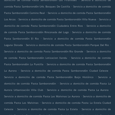
domicilio de comida Pasta Samborondón Las Piramides
Servicio a domicilio de
.
comida Pasta Samborondón Urb. Bosques De Castilla
Servicio a domicilio de comida
.
Pasta Samborondón Camino Real
Servicio a domicilio de comida Pasta Samborondón
.
.
Los Arcos
Servicio a domicilio de comida Pasta Samborondón Villa Nueva
Servicio a
.
domicilio de comida Pasta Samborondón Ciudadela Entre Rios
Servicio a domicilio
.
de comida Pasta Samborondón Rinconada del Lago
Servicio a domicilio de comida
.
Pasta Samborondón El Rio
Servicio a domicilio de comida Pasta Samborondón
.
.
Laguna Dorada
Servicio a domicilio de comida Pasta Samborondón Parque Del Rio
.
Servicio a domicilio de comida Pasta Samborondón Rio Grande
Servicio a domicilio
.
de comida Pasta Samborondón Lotizacion Xandu
Servicio a domicilio de comida
.
Pasta Samborondón La Puntilla
Servicio a domicilio de comida Pasta Samborondón
.
.
La Aurora
Servicio a domicilio de comida Pasta Samborondón Ciudad Celeste
.
Servicio a domicilio de comida Pasta Samborondón Buijo Histórico
Servicio a
.
domicilio de comida Pasta Samborondón
Servicio a domicilio de comida Pasta La
.
.
Aurora Urbanización Villa Club
Servicio a domicilio de comida Pasta La Aurora
.
Servicio a domicilio de comida Pasta Las Malvinas La Aurora
Servicio a domicilio de
.
comida Pasta Las Malvinas
Servicio a domicilio de comida Pasta La Estela Ciudad
.
.
Celeste
Servicio a domicilio de comida Pasta La Estela
Servicio a domicilio de
.