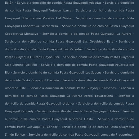
.
.
Belén
Servicio a domicilio de comida Pasta Guayaquil Adesdac
Servicio a domicilio
.
de comida Pasta Guayaquil Velasco Ibarra
Servicio a domicilio de comida Pasta
.
Guayaquil Urbanización Mirador Del Norte
Servicio a domicilio de comida Pasta
.
Guayaquil Cooperativa Pastor Vera
Servicio a domicilio de comida Pasta Guayaquil
.
.
Cooperativa Montalvo
Servicio a domicilio de comida Pasta Guayaquil La Aurora
.
Servicio a domicilio de comida Pasta Guayaquil Las Orquídeas Este
Servicio a
.
domicilio de comida Pasta Guayaquil Los Vergeles
Servicio a domicilio de comida
.
Pasta Guayaquil Quinto Guayas Este
Servicio a domicilio de comida Pasta Guayaquil
.
Cdla Limonal Del Rio
Servicio a domicilio de comida Pasta Guayaquil Acuarela del
.
.
Río
Servicio a domicilio de comida Pasta Guayaquil Los Sauces
Servicio a domicilio
.
de comida Pasta Guayaquil Garzota
Servicio a domicilio de comida Pasta Guayaquil
.
.
Alborada Este
Servicio a domicilio de comida Pasta Guayaquil Samanes
Servicio a
.
domicilio de comida Pasta Guayaquil La Fuerza Aérea Ecuatoriana
Servicio a
.
domicilio de comida Pasta Guayaquil Urdenor
Servicio a domicilio de comida Pasta
.
.
Guayaquil Kennedy
Servicio a domicilio de comida Pasta Guayaquil Urdesa
Servicio
.
a domicilio de comida Pasta Guayaquil Alborada Oeste
Servicio a domicilio de
.
comida Pasta Guayaquil El Cóndor
Servicio a domicilio de comida Pasta Guayaquil
.
.
Simón Bolívar
Servicio a domicilio de comida Pasta Guayaquil Lomas de Prosperina