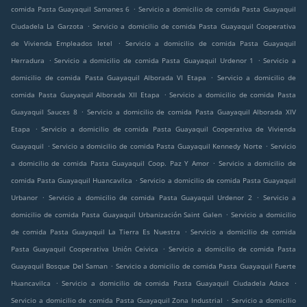
.
comida Pasta Guayaquil Samanes 6
Servicio a domicilio de comida Pasta Guayaquil
.
Ciudadela La Garzota
Servicio a domicilio de comida Pasta Guayaquil Cooperativa
.
de Vivienda Empleados Ietel
Servicio a domicilio de comida Pasta Guayaquil
.
.
Herradura
Servicio a domicilio de comida Pasta Guayaquil Urdenor 1
Servicio a
.
domicilio de comida Pasta Guayaquil Alborada VI Etapa
Servicio a domicilio de
.
comida Pasta Guayaquil Alborada XII Etapa
Servicio a domicilio de comida Pasta
.
Guayaquil Sauces 8
Servicio a domicilio de comida Pasta Guayaquil Alborada XIV
.
Etapa
Servicio a domicilio de comida Pasta Guayaquil Cooperativa de Vivienda
.
.
Guayaquil
Servicio a domicilio de comida Pasta Guayaquil Kennedy Norte
Servicio
.
a domicilio de comida Pasta Guayaquil Coop. Paz Y Amor
Servicio a domicilio de
.
comida Pasta Guayaquil Huancavilca
Servicio a domicilio de comida Pasta Guayaquil
.
.
Urbanor
Servicio a domicilio de comida Pasta Guayaquil Urdenor 2
Servicio a
.
domicilio de comida Pasta Guayaquil Urbanización Saint Galen
Servicio a domicilio
.
de comida Pasta Guayaquil La Tierra Es Nuestra
Servicio a domicilio de comida
.
Pasta Guayaquil Cooperativa Unión Ceivica
Servicio a domicilio de comida Pasta
.
Guayaquil Bosque Del Saman
Servicio a domicilio de comida Pasta Guayaquil Fuerte
.
.
Huancavilca
Servicio a domicilio de comida Pasta Guayaquil Ciudadela Adace
.
Servicio a domicilio de comida Pasta Guayaquil Zona Industrial
Servicio a domicilio