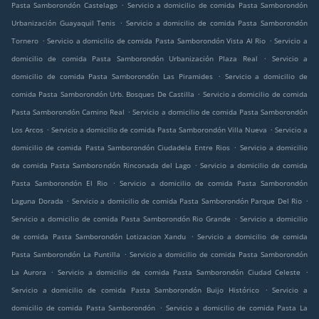
.
Pasta Samborondón Castelago
Servicio a domicilio de comida Pasta Samborondón
.
Urbanización Guayaquil Tenis
Servicio a domicilio de comida Pasta Samborondón
.
.
Tornero
Servicio a domicilio de comida Pasta Samborondón Vista Al Rio
Servicio a
.
domicilio de comida Pasta Samborondón Urbanización Plaza Real
Servicio a
.
domicilio de comida Pasta Samborondón Las Piramides
Servicio a domicilio de
.
comida Pasta Samborondón Urb. Bosques De Castilla
Servicio a domicilio de comida
.
Pasta Samborondón Camino Real
Servicio a domicilio de comida Pasta Samborondón
.
.
Los Arcos
Servicio a domicilio de comida Pasta Samborondón Villa Nueva
Servicio a
.
domicilio de comida Pasta Samborondón Ciudadela Entre Rios
Servicio a domicilio
.
de comida Pasta Samborondón Rinconada del Lago
Servicio a domicilio de comida
.
Pasta Samborondón El Rio
Servicio a domicilio de comida Pasta Samborondón
.
.
Laguna Dorada
Servicio a domicilio de comida Pasta Samborondón Parque Del Rio
.
Servicio a domicilio de comida Pasta Samborondón Rio Grande
Servicio a domicilio
.
de comida Pasta Samborondón Lotizacion Xandu
Servicio a domicilio de comida
.
Pasta Samborondón La Puntilla
Servicio a domicilio de comida Pasta Samborondón
.
.
La Aurora
Servicio a domicilio de comida Pasta Samborondón Ciudad Celeste
.
Servicio a domicilio de comida Pasta Samborondón Buijo Histórico
Servicio a
.
domicilio de comida Pasta Samborondón
Servicio a domicilio de comida Pasta La