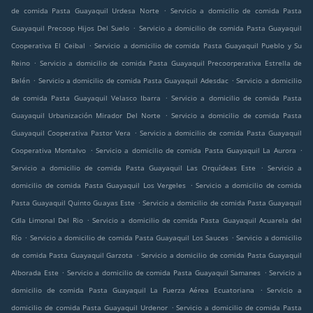
.
de comida Pasta Guayaquil Urdesa Norte
Servicio a domicilio de comida Pasta
.
Guayaquil Precoop Hijos Del Suelo
Servicio a domicilio de comida Pasta Guayaquil
.
Cooperativa El Ceibal
Servicio a domicilio de comida Pasta Guayaquil Pueblo y Su
.
Reino
Servicio a domicilio de comida Pasta Guayaquil Precoorperativa Estrella de
.
.
Belén
Servicio a domicilio de comida Pasta Guayaquil Adesdac
Servicio a domicilio
.
de comida Pasta Guayaquil Velasco Ibarra
Servicio a domicilio de comida Pasta
.
Guayaquil Urbanización Mirador Del Norte
Servicio a domicilio de comida Pasta
.
Guayaquil Cooperativa Pastor Vera
Servicio a domicilio de comida Pasta Guayaquil
.
.
Cooperativa Montalvo
Servicio a domicilio de comida Pasta Guayaquil La Aurora
.
Servicio a domicilio de comida Pasta Guayaquil Las Orquídeas Este
Servicio a
.
domicilio de comida Pasta Guayaquil Los Vergeles
Servicio a domicilio de comida
.
Pasta Guayaquil Quinto Guayas Este
Servicio a domicilio de comida Pasta Guayaquil
.
Cdla Limonal Del Rio
Servicio a domicilio de comida Pasta Guayaquil Acuarela del
.
.
Río
Servicio a domicilio de comida Pasta Guayaquil Los Sauces
Servicio a domicilio
.
de comida Pasta Guayaquil Garzota
Servicio a domicilio de comida Pasta Guayaquil
.
.
Alborada Este
Servicio a domicilio de comida Pasta Guayaquil Samanes
Servicio a
.
domicilio de comida Pasta Guayaquil La Fuerza Aérea Ecuatoriana
Servicio a
.
domicilio de comida Pasta Guayaquil Urdenor
Servicio a domicilio de comida Pasta