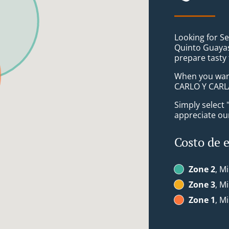
Looking for Se
Quinto Guayas
prepare tasty
When you want 
CARLO Y CARLA
Simply select 
appreciate our
Costo de 
Zone 2
, M
Zone 3
, M
Zone 1
, M