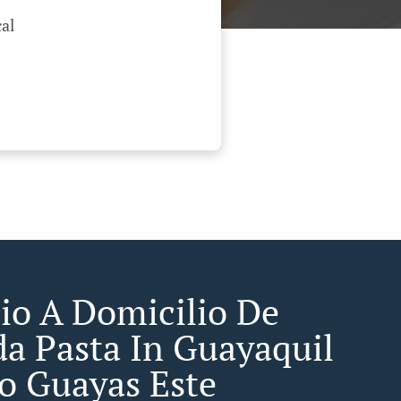
al
cio A Domicilio De
a Pasta In Guayaquil
o Guayas Este