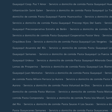
.
Guayaquil Coop. Paz Y Amor
Servicio a domicilio de comida Pasta Guayaquil Hua
.
Urbanización Saint Galen
Servicio a domicilio de comida Pasta Guayaquil La Ti
.
domicilio de comida Pasta Guayaquil Fuerte Huancavilca
Servicio a domicilio 
.
Servicio a domicilio de comida Pasta Guayaquil Precoop Hijos Del Suelo
Servi
.
Guayaquil Precoorperativa Estrella de Belén
Servicio a domicilio de comida P
.
Servicio a domicilio de comida Pasta Guayaquil Cooperativa Pastor Vera
Servici
.
.
Orquídeas Este
Servicio a domicilio de comida Pasta Guayaquil Los Vergeles
Se
.
Guayaquil Acuarela del Río
Servicio a domicilio de comida Pasta Guayaquil Lo
.
Guayaquil Samanes
Servicio a domicilio de comida Pasta Guayaquil La Fuerza 
.
Guayaquil Urdesa
Servicio a domicilio de comida Pasta Guayaquil Alborada Oes
.
Lomas de Prosperina
Servicio a domicilio de comida Pasta Guayaquil Los Álamo
.
.
Guayaquil Juan Montalvo
Servicio a domicilio de comida Pasta Guayaquil
Servic
.
de comida Pasta Milann Ferrara La Aurora
Servicio a domicilio de comida Pasta 
.
.
Aurora
Servicio a domicilio de comida Pasta Voluntad de Dios
Servicio a domi
.
domicilio de comida Pasta Matices
Servicio a domicilio de comida Pasta Matic
.
comida Pasta Compostela
Servicio a domicilio de comida Pasta Isla Mocolí, Sa
.
.
del Rio
Servicio a domicilio de comida Pasta Sauces 4 Los Sauces
Servicio a d
.
.
Pasta Guayacanes Samanes
Servicio a domicilio de comida Pasta Guayacanes