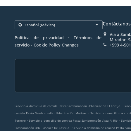
Contáctanos
Via a Samb
.
Política de privacidad
Términos del
Mirador, 
.
servicio
Cookie Policy Changes
+593 4-50
.
Servicio a domicilio de comida Pasta Samborondón Urbanización El Cortijo
Servi
.
comida Pasta Samborondón Urbanización Matices
Servicio a domicilio de co
.
.
Tornero
Servicio a domicilio de comida Pasta Samborondón Vista Al Rio
Servic
.
Samborondón Urb. Bosques De Castilla
Servicio a domicilio de comida Pasta S