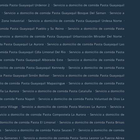
.
 comida Pasta Guayaquil Urdenor 2
Servicio a domicilio de comida Pasta Guayaquil
.
.
a
Servicio a domicilio de comida Pasta Guayaquil Bosque Del Saman
Servicio a
.
.
 Zona Industrial
Servicio a domicilio de comida Pasta Guayaquil Urdesa Norte
.
comida Pasta Guayaquil Pueblo y Su Reino
Servicio a domicilio de comida Pasta
.
Servicio a domicilio de comida Pasta Guayaquil Urbanización Mirador Del Norte
.
ida Pasta Guayaquil La Aurora
Servicio a domicilio de comida Pasta Guayaquil Las
.
comida Pasta Guayaquil Cdla Limonal Del Rio
Servicio a domicilio de comida Pasta
.
 de comida Pasta Guayaquil Alborada Este
Servicio a domicilio de comida Pasta
.
micilio de comida Pasta Guayaquil Kennedy
Servicio a domicilio de comida Pasta
.
da Pasta Guayaquil Simón Bolívar
Servicio a domicilio de comida Pasta Guayaquil
.
ilio de comida Pasta Guayaquil Mapasingue
Servicio a domicilio de comida Pasta
.
.
uña La Aurora
Servicio a domicilio de comida Pasta Cataluña
Servicio a domicilio
.
 de comida Pasta Napoli
Servicio a domicilio de comida Pasta Voluntad de Dios La
.
.
orca Village
Servicio a domicilio de comida Pasta Matices La Aurora
Servicio a
.
vicio a domicilio de comida Pasta Compostela La Aurora
Servicio a domicilio de
.
 domicilio de comida Pasta El Limonal
Servicio a domicilio de comida Pasta Brisas
.
.
s
Servicio a domicilio de comida Pasta Sauces 7
Servicio a domicilio de comida
.
sta Samanes I
Servicio a domicilio de comida Pasta Santa Leonor La Fuerza Aérea