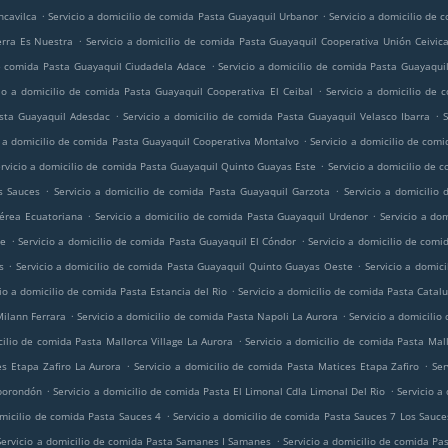
.
.
ncavilca
Servicio a domicilio de comida Pasta Guayaquil Urbanor
Servicio a domicilio de
.
erra Es Nuestra
Servicio a domicilio de comida Pasta Guayaquil Cooperativa Unión Ceivic
.
de comida Pasta Guayaquil Ciudadela Adace
Servicio a domicilio de comida Pasta Guayaquil
.
cio a domicilio de comida Pasta Guayaquil Cooperativa El Ceibal
Servicio a domicilio de 
.
.
asta Guayaquil Adesdac
Servicio a domicilio de comida Pasta Guayaquil Velasco Ibarra
.
o a domicilio de comida Pasta Guayaquil Cooperativa Montalvo
Servicio a domicilio de com
.
rvicio a domicilio de comida Pasta Guayaquil Quinto Guayas Este
Servicio a domicilio de 
.
.
s Sauces
Servicio a domicilio de comida Pasta Guayaquil Garzota
Servicio a domicilio
.
.
Aérea Ecuatoriana
Servicio a domicilio de comida Pasta Guayaquil Urdenor
Servicio a do
.
.
te
Servicio a domicilio de comida Pasta Guayaquil El Cóndor
Servicio a domicilio de comi
.
.
s
Servicio a domicilio de comida Pasta Guayaquil Quinto Guayas Oeste
Servicio a domic
.
io a domicilio de comida Pasta Estancia del Rio
Servicio a domicilio de comida Pasta Catal
.
.
Milann Ferrara
Servicio a domicilio de comida Pasta Napoli La Aurora
Servicio a domicilio
.
cilio de comida Pasta Mallorca Village La Aurora
Servicio a domicilio de comida Pasta Mall
.
.
es Etapa Zafiro La Aurora
Servicio a domicilio de comida Pasta Matices Etapa Zafiro
Ser
.
.
mborondón
Servicio a domicilio de comida Pasta El Limonal Cdla Limonal Del Rio
Servicio a
.
omicilio de comida Pasta Sauces 4
Servicio a domicilio de comida Pasta Sauces 7 Los Sauce
.
Servicio a domicilio de comida Pasta Samanes I Samanes
Servicio a domicilio de comida Pa