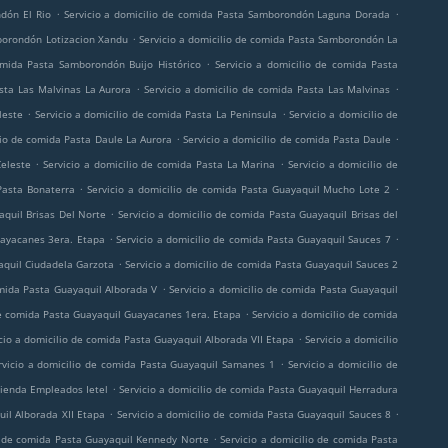
.
.
dón El Rio
Servicio a domicilio de comida Pasta Samborondón Laguna Dorada
.
mborondón Lotizacion Xandu
Servicio a domicilio de comida Pasta Samborondón La
.
omida Pasta Samborondón Buijo Histórico
Servicio a domicilio de comida Pasta
.
.
asta Las Malvinas La Aurora
Servicio a domicilio de comida Pasta Las Malvinas
.
.
leste
Servicio a domicilio de comida Pasta La Peninsula
Servicio a domicilio de
.
.
lio de comida Pasta Daule La Aurora
Servicio a domicilio de comida Pasta Daule
.
.
Celeste
Servicio a domicilio de comida Pasta La Marina
Servicio a domicilio de
.
.
Pasta Bonaterra
Servicio a domicilio de comida Pasta Guayaquil Mucho Lote 2
.
aquil Brisas Del Norte
Servicio a domicilio de comida Pasta Guayaquil Brisas del
.
.
uayacanes 3era. Etapa
Servicio a domicilio de comida Pasta Guayaquil Sauces 7
.
aquil Ciudadela Garzota
Servicio a domicilio de comida Pasta Guayaquil Sauces 2
.
omida Pasta Guayaquil Alborada V
Servicio a domicilio de comida Pasta Guayaquil
.
de comida Pasta Guayaquil Guayacanes 1era. Etapa
Servicio a domicilio de comida
.
cio a domicilio de comida Pasta Guayaquil Alborada VII Etapa
Servicio a domicilio
.
rvicio a domicilio de comida Pasta Guayaquil Samanes 1
Servicio a domicilio de
.
vienda Empleados Ietel
Servicio a domicilio de comida Pasta Guayaquil Herradura
.
.
uil Alborada XII Etapa
Servicio a domicilio de comida Pasta Guayaquil Sauces 8
.
io de comida Pasta Guayaquil Kennedy Norte
Servicio a domicilio de comida Pasta