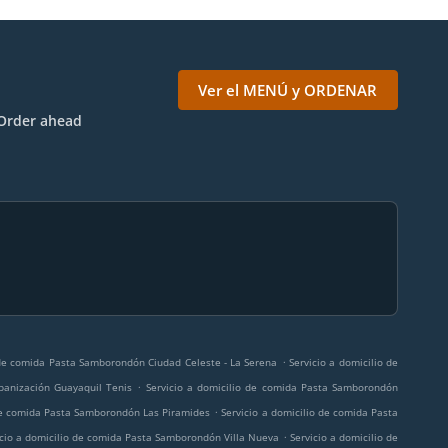
Ver el MENÚ y ORDENAR
Order ahead
.
 de comida Pasta Samborondón Ciudad Celeste - La Serena
Servicio a domicilio de
.
banización Guayaquil Tenis
Servicio a domicilio de comida Pasta Samborondón
.
 de comida Pasta Samborondón Las Piramides
Servicio a domicilio de comida Pasta
.
icio a domicilio de comida Pasta Samborondón Villa Nueva
Servicio a domicilio de