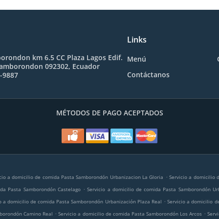
Links
orondon km 6.5 CC Plaza Lagos Edif.
Menú
Samborondon 092302, Ecuador
Contáctanos
1-9887
MÉTODOS DE PAGO ACEPTADOS
.
cio a domicilio de comida Pasta Samborondón Urbanizacion La Gloria
Servicio a domicilio
.
mida Pasta Samborondón Castelago
Servicio a domicilio de comida Pasta Samborondón Ur
.
io a domicilio de comida Pasta Samborondón Urbanización Plaza Real
Servicio a domicilio
.
.
amborondón Camino Real
Servicio a domicilio de comida Pasta Samborondón Los Arcos
Serv