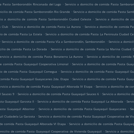
.
ida Pasta Samborondón Rinconada del Lago
Servicio a domicilio de comida Pasta Samboron
.
micilio de comida Pasta Samborondón Rio Grande
Servicio a domicilio de comida Pasta Sa
.
cio a domicilio de comida Pasta Samborondón Ciudad Celeste
Servicio a domicilio de c
.
.
a Club
Servicio a domicilio de comida Pasta La Aurora
Servicio a domicilio de comida P
.
lio de comida Pasta La Estela
Servicio a domicilio de comida Pasta La Peninsula Ciudad Ce
.
.
Servicio a domicilio de comida Pasta Vía a Samborondón, Samborondón
Servicio a domici
.
icilio de comida Pasta La Dorada
Servicio a domicilio de comida Pasta La Marina Ciudad 
.
ervicio a domicilio de comida Pasta Bonaterra La Aurora
Servicio a domicilio de comida 
.
 de comida Pasta Guayaquil Cooperativa Limonal
Servicio a domicilio de comida Pasta Guay
.
ilio de comida Pasta Guayaquil Comegua
Servicio a domicilio de comida Pasta Guayaquil G
.
e comida Pasta Guayaquil Guayacanes 2da. Etapa
Servicio a domicilio de comida Pasta Guay
.
rvicio a domicilio de comida Pasta Guayaquil Alborada IV Etapa
Servicio a domicilio de c
.
.
l Sauces 9
Servicio a domicilio de comida Pasta Guayaquil Sauces 6
Servicio a domicilio 
.
.
sta Guayaquil Garzota II
Servicio a domicilio de comida Pasta Guayaquil La Alborada
Servi
.
.
Pasta Guayaquil Albornor
Servicio a domicilio de comida Pasta Guayaquil Guayacanes
Se
.
uil Ciudadela La Garzota
Servicio a domicilio de comida Pasta Guayaquil Cooperativa de Vi
.
o de comida Pasta Guayaquil Alborada VI Etapa
Servicio a domicilio de comida Pasta Guayaq
.
omicilio de comida Pasta Guayaquil Cooperativa de Vivienda Guayaquil
Servicio a domicil