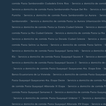
.
comida Pasta Samborondón Ciudadela Entre Rios
Servicio a domicilio de com
.
Servicio a domicilio de comida Pasta Samborondón Parque Del Rio
Servicio a do
.
.
Puntilla
Servicio a domicilio de comida Pasta Samborondón La Aurora
Servi
.
Samborondón
Servicio a domicilio de comida Pasta La Aurora Urbanización Vill
.
Servicio a domicilio de comida Pasta La Estela Ciudad Celeste
Servicio a domici
.
comida Pasta La Ria Ciudad Celeste
Servicio a domicilio de comida Pasta La Ria
.
Servicio a domicilio de comida Pasta La Dorada Ciudad Celeste
Servicio a dom
.
.
comida Pasta Salitre La Aurora
Servicio a domicilio de comida Pasta Salitre
S
.
Servicio a domicilio de comida Pasta Guayaquil Santa Inés
Servicio a domicilio
.
.
Río
Servicio a domicilio de comida Pasta Guayaquil Sauces 4
Servicio a domic
.
Servicio a domicilio de comida Pasta Guayaquil Sauces 3
Servicio a domicilio d
.
.
Servicio a domicilio de comida Pasta Guayaquil Guayacanes 4ta. Etapa Este
Se
.
Banco Ecuatoriano de La Vivienda
Servicio a domicilio de comida Pasta Guayaqui
.
Pasta Guayaquil Guayacanes 4ta. Etapa Oeste
Servicio a domicilio de comida Pa
.
de comida Pasta Guayaquil Alborada IX Etapa
Servicio a domicilio de comida 
.
comida Pasta Guayaquil Samanes 6
Servicio a domicilio de comida Pasta Guayaq
.
.
Servicio a domicilio de comida Pasta Guayaquil Urdenor 1
Servicio a domicili
.
Servicio a domicilio de comida Pasta Guayaquil Alborada XIV Etapa
Servicio a d