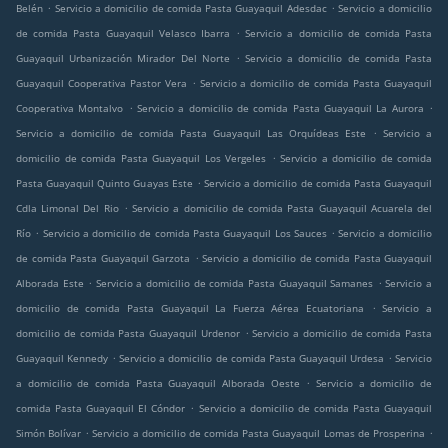
.
.
Belén
Servicio a domicilio de comida Pasta Guayaquil Adesdac
Servicio a domicilio
.
de comida Pasta Guayaquil Velasco Ibarra
Servicio a domicilio de comida Pasta
.
Guayaquil Urbanización Mirador Del Norte
Servicio a domicilio de comida Pasta
.
Guayaquil Cooperativa Pastor Vera
Servicio a domicilio de comida Pasta Guayaquil
.
.
Cooperativa Montalvo
Servicio a domicilio de comida Pasta Guayaquil La Aurora
.
Servicio a domicilio de comida Pasta Guayaquil Las Orquídeas Este
Servicio a
.
domicilio de comida Pasta Guayaquil Los Vergeles
Servicio a domicilio de comida
.
Pasta Guayaquil Quinto Guayas Este
Servicio a domicilio de comida Pasta Guayaquil
.
Cdla Limonal Del Rio
Servicio a domicilio de comida Pasta Guayaquil Acuarela del
.
.
Río
Servicio a domicilio de comida Pasta Guayaquil Los Sauces
Servicio a domicilio
.
de comida Pasta Guayaquil Garzota
Servicio a domicilio de comida Pasta Guayaquil
.
.
Alborada Este
Servicio a domicilio de comida Pasta Guayaquil Samanes
Servicio a
.
domicilio de comida Pasta Guayaquil La Fuerza Aérea Ecuatoriana
Servicio a
.
domicilio de comida Pasta Guayaquil Urdenor
Servicio a domicilio de comida Pasta
.
.
Guayaquil Kennedy
Servicio a domicilio de comida Pasta Guayaquil Urdesa
Servicio
.
a domicilio de comida Pasta Guayaquil Alborada Oeste
Servicio a domicilio de
.
comida Pasta Guayaquil El Cóndor
Servicio a domicilio de comida Pasta Guayaquil
.
.
Simón Bolívar
Servicio a domicilio de comida Pasta Guayaquil Lomas de Prosperina