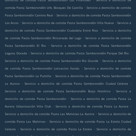
domicilio de comida Pasta Samborondón Las Piramides
Servicio a domicilio de
.
comida Pasta Samborondón Urb. Bosques De Castilla
Servicio a domicilio de comida
.
Pasta Samborondón Camino Real
Servicio a domicilio de comida Pasta Samborondón
.
.
Los Arcos
Servicio a domicilio de comida Pasta Samborondón Villa Nueva
Servicio a
.
domicilio de comida Pasta Samborondón Ciudadela Entre Rios
Servicio a domicilio
.
de comida Pasta Samborondón Rinconada del Lago
Servicio a domicilio de comida
.
Pasta Samborondón El Rio
Servicio a domicilio de comida Pasta Samborondón
.
.
Laguna Dorada
Servicio a domicilio de comida Pasta Samborondón Parque Del Rio
.
Servicio a domicilio de comida Pasta Samborondón Rio Grande
Servicio a domicilio
.
de comida Pasta Samborondón Lotizacion Xandu
Servicio a domicilio de comida
.
Pasta Samborondón La Puntilla
Servicio a domicilio de comida Pasta Samborondón
.
.
La Aurora
Servicio a domicilio de comida Pasta Samborondón Ciudad Celeste
.
Servicio a domicilio de comida Pasta Samborondón Buijo Histórico
Servicio a
.
domicilio de comida Pasta Samborondón
Servicio a domicilio de comida Pasta La
.
.
Aurora Urbanización Villa Club
Servicio a domicilio de comida Pasta La Aurora
.
Servicio a domicilio de comida Pasta Las Malvinas La Aurora
Servicio a domicilio de
.
comida Pasta Las Malvinas
Servicio a domicilio de comida Pasta La Estela Ciudad
.
.
Celeste
Servicio a domicilio de comida Pasta La Estela
Servicio a domicilio de
.