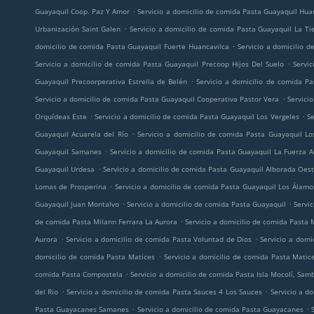
.
Guayaquil Coop. Paz Y Amor
Servicio a domicilio de comida Pasta Guayaquil Hua
.
Urbanización Saint Galen
Servicio a domicilio de comida Pasta Guayaquil La Ti
.
domicilio de comida Pasta Guayaquil Fuerte Huancavilca
Servicio a domicilio 
.
Servicio a domicilio de comida Pasta Guayaquil Precoop Hijos Del Suelo
Servi
.
Guayaquil Precoorperativa Estrella de Belén
Servicio a domicilio de comida P
.
Servicio a domicilio de comida Pasta Guayaquil Cooperativa Pastor Vera
Servici
.
.
Orquídeas Este
Servicio a domicilio de comida Pasta Guayaquil Los Vergeles
Se
.
Guayaquil Acuarela del Río
Servicio a domicilio de comida Pasta Guayaquil Lo
.
Guayaquil Samanes
Servicio a domicilio de comida Pasta Guayaquil La Fuerza 
.
Guayaquil Urdesa
Servicio a domicilio de comida Pasta Guayaquil Alborada Oes
.
Lomas de Prosperina
Servicio a domicilio de comida Pasta Guayaquil Los Álamo
.
.
Guayaquil Juan Montalvo
Servicio a domicilio de comida Pasta Guayaquil
Servic
.
de comida Pasta Milann Ferrara La Aurora
Servicio a domicilio de comida Pasta 
.
.
Aurora
Servicio a domicilio de comida Pasta Voluntad de Dios
Servicio a domi
.
domicilio de comida Pasta Matices
Servicio a domicilio de comida Pasta Matic
.
comida Pasta Compostela
Servicio a domicilio de comida Pasta Isla Mocolí, Sa
.
.
del Rio
Servicio a domicilio de comida Pasta Sauces 4 Los Sauces
Servicio a d
.
.
Pasta Guayacanes Samanes
Servicio a domicilio de comida Pasta Guayacanes