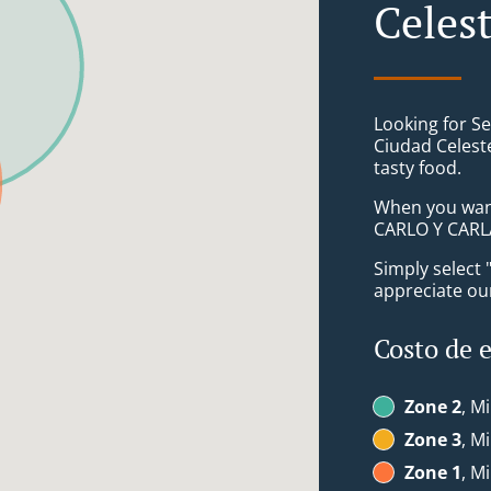
Celes
Looking for S
Ciudad Celest
tasty food.
When you want 
CARLO Y CARLA
Simply select 
appreciate our
Costo de 
Zone 2
, M
Zone 3
, M
Zone 1
, M