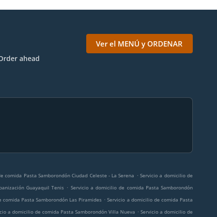
Ver el MENÚ y ORDENAR
Order ahead
.
 de comida Pasta Samborondón Ciudad Celeste - La Serena
Servicio a domicilio de
.
banización Guayaquil Tenis
Servicio a domicilio de comida Pasta Samborondón
.
 de comida Pasta Samborondón Las Piramides
Servicio a domicilio de comida Pasta
.
icio a domicilio de comida Pasta Samborondón Villa Nueva
Servicio a domicilio de