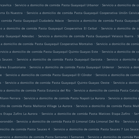
.
.
ncavilca
Servicio a domicilio de comida Pasta Guayaquil Urbanor
Servicio a domicilio de
.
erra Es Nuestra
Servicio a domicilio de comida Pasta Guayaquil Cooperativa Unión Ceivic
.
de comida Pasta Guayaquil Ciudadela Adace
Servicio a domicilio de comida Pasta Guayaquil
.
cio a domicilio de comida Pasta Guayaquil Cooperativa El Ceibal
Servicio a domicilio de 
.
.
asta Guayaquil Adesdac
Servicio a domicilio de comida Pasta Guayaquil Velasco Ibarra
.
o a domicilio de comida Pasta Guayaquil Cooperativa Montalvo
Servicio a domicilio de com
.
rvicio a domicilio de comida Pasta Guayaquil Quinto Guayas Este
Servicio a domicilio de 
.
.
s Sauces
Servicio a domicilio de comida Pasta Guayaquil Garzota
Servicio a domicilio
.
.
Aérea Ecuatoriana
Servicio a domicilio de comida Pasta Guayaquil Urdenor
Servicio a do
.
.
te
Servicio a domicilio de comida Pasta Guayaquil El Cóndor
Servicio a domicilio de comi
.
.
s
Servicio a domicilio de comida Pasta Guayaquil Quinto Guayas Oeste
Servicio a domic
.
io a domicilio de comida Pasta Estancia del Rio
Servicio a domicilio de comida Pasta Catal
.
.
Milann Ferrara
Servicio a domicilio de comida Pasta Napoli La Aurora
Servicio a domicilio
.
cilio de comida Pasta Mallorca Village La Aurora
Servicio a domicilio de comida Pasta Mall
.
.
es Etapa Zafiro La Aurora
Servicio a domicilio de comida Pasta Matices Etapa Zafiro
Ser
.
.
mborondón
Servicio a domicilio de comida Pasta El Limonal Cdla Limonal Del Rio
Servicio a
.
omicilio de comida Pasta Sauces 4
Servicio a domicilio de comida Pasta Sauces 7 Los Sauce
.
Servicio a domicilio de comida Pasta Samanes I Samanes
Servicio a domicilio de comida Pa