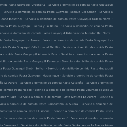
.
 comida Pasta Guayaquil Urdenor 2
Servicio a domicilio de comida Pasta Guayaquil
.
.
a
Servicio a domicilio de comida Pasta Guayaquil Bosque Del Saman
Servicio a
.
.
 Zona Industrial
Servicio a domicilio de comida Pasta Guayaquil Urdesa Norte
.
comida Pasta Guayaquil Pueblo y Su Reino
Servicio a domicilio de comida Pasta
.
Servicio a domicilio de comida Pasta Guayaquil Urbanización Mirador Del Norte
.
ida Pasta Guayaquil La Aurora
Servicio a domicilio de comida Pasta Guayaquil Las
.
comida Pasta Guayaquil Cdla Limonal Del Rio
Servicio a domicilio de comida Pasta
.
 de comida Pasta Guayaquil Alborada Este
Servicio a domicilio de comida Pasta
.
micilio de comida Pasta Guayaquil Kennedy
Servicio a domicilio de comida Pasta
.
da Pasta Guayaquil Simón Bolívar
Servicio a domicilio de comida Pasta Guayaquil
.
ilio de comida Pasta Guayaquil Mapasingue
Servicio a domicilio de comida Pasta
.
.
uña La Aurora
Servicio a domicilio de comida Pasta Cataluña
Servicio a domicilio
.
 de comida Pasta Napoli
Servicio a domicilio de comida Pasta Voluntad de Dios La
.
.
orca Village
Servicio a domicilio de comida Pasta Matices La Aurora
Servicio a
.
vicio a domicilio de comida Pasta Compostela La Aurora
Servicio a domicilio de
.
 domicilio de comida Pasta El Limonal
Servicio a domicilio de comida Pasta Brisas
.
.
s
Servicio a domicilio de comida Pasta Sauces 7
Servicio a domicilio de comida
.
sta Samanes I
Servicio a domicilio de comida Pasta Santa Leonor La Fuerza Aérea