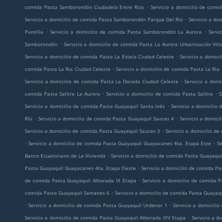
.
comida Pasta Samborondón Ciudadela Entre Rios
Servicio a domicilio de com
.
Servicio a domicilio de comida Pasta Samborondón Parque Del Rio
Servicio a do
.
.
Puntilla
Servicio a domicilio de comida Pasta Samborondón La Aurora
Servi
.
Samborondón
Servicio a domicilio de comida Pasta La Aurora Urbanización Vill
.
Servicio a domicilio de comida Pasta La Estela Ciudad Celeste
Servicio a domici
.
comida Pasta La Ria Ciudad Celeste
Servicio a domicilio de comida Pasta La Ria
.
Servicio a domicilio de comida Pasta La Dorada Ciudad Celeste
Servicio a dom
.
.
comida Pasta Salitre La Aurora
Servicio a domicilio de comida Pasta Salitre
S
.
Servicio a domicilio de comida Pasta Guayaquil Santa Inés
Servicio a domicilio
.
.
Río
Servicio a domicilio de comida Pasta Guayaquil Sauces 4
Servicio a domic
.
Servicio a domicilio de comida Pasta Guayaquil Sauces 3
Servicio a domicilio d
.
.
Servicio a domicilio de comida Pasta Guayaquil Guayacanes 4ta. Etapa Este
Se
.
Banco Ecuatoriano de La Vivienda
Servicio a domicilio de comida Pasta Guayaqui
.
Pasta Guayaquil Guayacanes 4ta. Etapa Oeste
Servicio a domicilio de comida Pa
.
de comida Pasta Guayaquil Alborada IX Etapa
Servicio a domicilio de comida 
.
comida Pasta Guayaquil Samanes 6
Servicio a domicilio de comida Pasta Guayaq
.
.
Servicio a domicilio de comida Pasta Guayaquil Urdenor 1
Servicio a domicili
.
Servicio a domicilio de comida Pasta Guayaquil Alborada XIV Etapa
Servicio a d