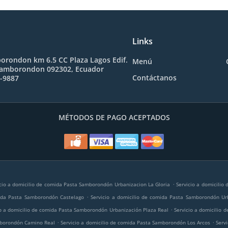
Links
orondon km 6.5 CC Plaza Lagos Edif.
Menú
Samborondon 092302, Ecuador
Contáctanos
1-9887
MÉTODOS DE PAGO ACEPTADOS
.
cio a domicilio de comida Pasta Samborondón Urbanizacion La Gloria
Servicio a domicilio
.
mida Pasta Samborondón Castelago
Servicio a domicilio de comida Pasta Samborondón Ur
.
io a domicilio de comida Pasta Samborondón Urbanización Plaza Real
Servicio a domicilio
.
.
amborondón Camino Real
Servicio a domicilio de comida Pasta Samborondón Los Arcos
Serv