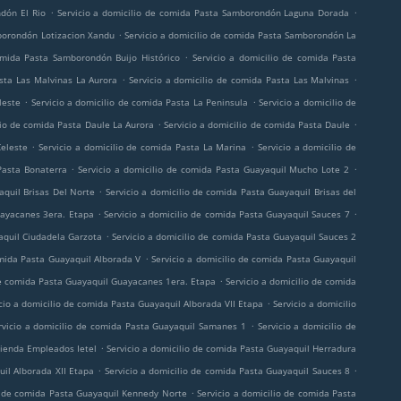
.
.
dón El Rio
Servicio a domicilio de comida Pasta Samborondón Laguna Dorada
.
mborondón Lotizacion Xandu
Servicio a domicilio de comida Pasta Samborondón La
.
omida Pasta Samborondón Buijo Histórico
Servicio a domicilio de comida Pasta
.
.
asta Las Malvinas La Aurora
Servicio a domicilio de comida Pasta Las Malvinas
.
.
leste
Servicio a domicilio de comida Pasta La Peninsula
Servicio a domicilio de
.
.
lio de comida Pasta Daule La Aurora
Servicio a domicilio de comida Pasta Daule
.
.
Celeste
Servicio a domicilio de comida Pasta La Marina
Servicio a domicilio de
.
.
Pasta Bonaterra
Servicio a domicilio de comida Pasta Guayaquil Mucho Lote 2
.
aquil Brisas Del Norte
Servicio a domicilio de comida Pasta Guayaquil Brisas del
.
.
uayacanes 3era. Etapa
Servicio a domicilio de comida Pasta Guayaquil Sauces 7
.
aquil Ciudadela Garzota
Servicio a domicilio de comida Pasta Guayaquil Sauces 2
.
omida Pasta Guayaquil Alborada V
Servicio a domicilio de comida Pasta Guayaquil
.
de comida Pasta Guayaquil Guayacanes 1era. Etapa
Servicio a domicilio de comida
.
cio a domicilio de comida Pasta Guayaquil Alborada VII Etapa
Servicio a domicilio
.
rvicio a domicilio de comida Pasta Guayaquil Samanes 1
Servicio a domicilio de
.
vienda Empleados Ietel
Servicio a domicilio de comida Pasta Guayaquil Herradura
.
.
uil Alborada XII Etapa
Servicio a domicilio de comida Pasta Guayaquil Sauces 8
.
io de comida Pasta Guayaquil Kennedy Norte
Servicio a domicilio de comida Pasta