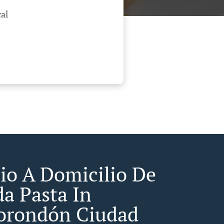
al
cio A Domicilio De
a Pasta In
rondón Ciudad