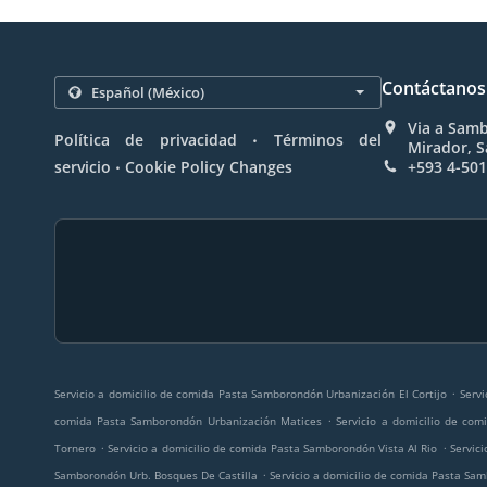
Contáctanos
Via a Samb
.
Política de privacidad
Términos del
Mirador, 
.
servicio
Cookie Policy Changes
+593 4-50
.
Servicio a domicilio de comida Pasta Samborondón Urbanización El Cortijo
Servi
.
comida Pasta Samborondón Urbanización Matices
Servicio a domicilio de co
.
.
Tornero
Servicio a domicilio de comida Pasta Samborondón Vista Al Rio
Servic
.
Samborondón Urb. Bosques De Castilla
Servicio a domicilio de comida Pasta S