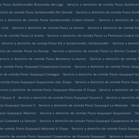
.
ida Pasta Samborondón Rinconada del Lago
Servicio a domicilio de comida Pasta Samboron
.
micilio de comida Pasta Samborondón Rio Grande
Servicio a domicilio de comida Pasta Sa
.
cio a domicilio de comida Pasta Samborondón Ciudad Celeste
Servicio a domicilio de c
.
.
a Club
Servicio a domicilio de comida Pasta La Aurora
Servicio a domicilio de comida P
.
lio de comida Pasta La Estela
Servicio a domicilio de comida Pasta La Peninsula Ciudad Ce
.
.
Servicio a domicilio de comida Pasta Vía a Samborondón, Samborondón
Servicio a domici
.
icilio de comida Pasta La Dorada
Servicio a domicilio de comida Pasta La Marina Ciudad 
.
ervicio a domicilio de comida Pasta Bonaterra La Aurora
Servicio a domicilio de comida 
.
 de comida Pasta Guayaquil Cooperativa Limonal
Servicio a domicilio de comida Pasta Guay
.
ilio de comida Pasta Guayaquil Comegua
Servicio a domicilio de comida Pasta Guayaquil G
.
e comida Pasta Guayaquil Guayacanes 2da. Etapa
Servicio a domicilio de comida Pasta Guay
.
rvicio a domicilio de comida Pasta Guayaquil Alborada IV Etapa
Servicio a domicilio de c
.
.
l Sauces 9
Servicio a domicilio de comida Pasta Guayaquil Sauces 6
Servicio a domicilio 
.
.
sta Guayaquil Garzota II
Servicio a domicilio de comida Pasta Guayaquil La Alborada
Servi
.
.
Pasta Guayaquil Albornor
Servicio a domicilio de comida Pasta Guayaquil Guayacanes
Se
.
uil Ciudadela La Garzota
Servicio a domicilio de comida Pasta Guayaquil Cooperativa de Vi
.
o de comida Pasta Guayaquil Alborada VI Etapa
Servicio a domicilio de comida Pasta Guayaq
.
omicilio de comida Pasta Guayaquil Cooperativa de Vivienda Guayaquil
Servicio a domicil