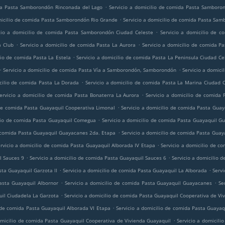
.
ida Pasta Samborondón Rinconada del Lago
Servicio a domicilio de comida Pasta Samboron
.
micilio de comida Pasta Samborondón Rio Grande
Servicio a domicilio de comida Pasta Sa
.
cio a domicilio de comida Pasta Samborondón Ciudad Celeste
Servicio a domicilio de c
.
.
a Club
Servicio a domicilio de comida Pasta La Aurora
Servicio a domicilio de comida P
.
lio de comida Pasta La Estela
Servicio a domicilio de comida Pasta La Peninsula Ciudad Ce
.
.
Servicio a domicilio de comida Pasta Vía a Samborondón, Samborondón
Servicio a domici
.
icilio de comida Pasta La Dorada
Servicio a domicilio de comida Pasta La Marina Ciudad 
.
ervicio a domicilio de comida Pasta Bonaterra La Aurora
Servicio a domicilio de comida 
.
 de comida Pasta Guayaquil Cooperativa Limonal
Servicio a domicilio de comida Pasta Guay
.
ilio de comida Pasta Guayaquil Comegua
Servicio a domicilio de comida Pasta Guayaquil G
.
e comida Pasta Guayaquil Guayacanes 2da. Etapa
Servicio a domicilio de comida Pasta Guay
.
rvicio a domicilio de comida Pasta Guayaquil Alborada IV Etapa
Servicio a domicilio de c
.
.
l Sauces 9
Servicio a domicilio de comida Pasta Guayaquil Sauces 6
Servicio a domicilio 
.
.
sta Guayaquil Garzota II
Servicio a domicilio de comida Pasta Guayaquil La Alborada
Servi
.
.
Pasta Guayaquil Albornor
Servicio a domicilio de comida Pasta Guayaquil Guayacanes
Se
.
uil Ciudadela La Garzota
Servicio a domicilio de comida Pasta Guayaquil Cooperativa de Vi
.
o de comida Pasta Guayaquil Alborada VI Etapa
Servicio a domicilio de comida Pasta Guayaq
.
omicilio de comida Pasta Guayaquil Cooperativa de Vivienda Guayaquil
Servicio a domicil