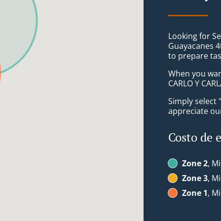
Looking for Se
Guayacanes 4t
to prepare tas
When you want 
CARLO Y CARLA
Simply select 
appreciate our
Costo de 
Zone 2
, M
Zone 3
, M
Zone 1
, M