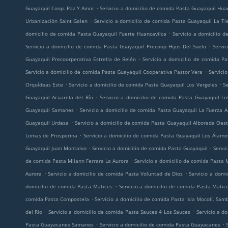
.
Guayaquil Coop. Paz Y Amor
Servicio a domicilio de comida Pasta Guayaquil Hua
.
Urbanización Saint Galen
Servicio a domicilio de comida Pasta Guayaquil La Ti
.
domicilio de comida Pasta Guayaquil Fuerte Huancavilca
Servicio a domicilio 
.
Servicio a domicilio de comida Pasta Guayaquil Precoop Hijos Del Suelo
Servi
.
Guayaquil Precoorperativa Estrella de Belén
Servicio a domicilio de comida P
.
Servicio a domicilio de comida Pasta Guayaquil Cooperativa Pastor Vera
Servici
.
.
Orquídeas Este
Servicio a domicilio de comida Pasta Guayaquil Los Vergeles
Se
.
Guayaquil Acuarela del Río
Servicio a domicilio de comida Pasta Guayaquil Lo
.
Guayaquil Samanes
Servicio a domicilio de comida Pasta Guayaquil La Fuerza 
.
Guayaquil Urdesa
Servicio a domicilio de comida Pasta Guayaquil Alborada Oes
.
Lomas de Prosperina
Servicio a domicilio de comida Pasta Guayaquil Los Álamo
.
.
Guayaquil Juan Montalvo
Servicio a domicilio de comida Pasta Guayaquil
Servic
.
de comida Pasta Milann Ferrara La Aurora
Servicio a domicilio de comida Pasta 
.
.
Aurora
Servicio a domicilio de comida Pasta Voluntad de Dios
Servicio a domi
.
domicilio de comida Pasta Matices
Servicio a domicilio de comida Pasta Matic
.
comida Pasta Compostela
Servicio a domicilio de comida Pasta Isla Mocolí, Sa
.
.
del Rio
Servicio a domicilio de comida Pasta Sauces 4 Los Sauces
Servicio a d
.
.
Pasta Guayacanes Samanes
Servicio a domicilio de comida Pasta Guayacanes