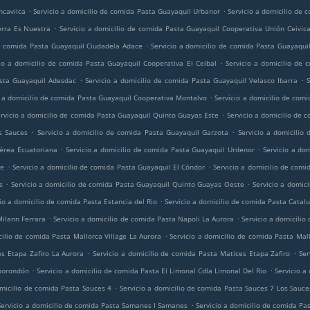
.
.
ncavilca
Servicio a domicilio de comida Pasta Guayaquil Urbanor
Servicio a domicilio de
.
erra Es Nuestra
Servicio a domicilio de comida Pasta Guayaquil Cooperativa Unión Ceivic
.
de comida Pasta Guayaquil Ciudadela Adace
Servicio a domicilio de comida Pasta Guayaquil
.
cio a domicilio de comida Pasta Guayaquil Cooperativa El Ceibal
Servicio a domicilio de 
.
.
asta Guayaquil Adesdac
Servicio a domicilio de comida Pasta Guayaquil Velasco Ibarra
.
o a domicilio de comida Pasta Guayaquil Cooperativa Montalvo
Servicio a domicilio de com
.
rvicio a domicilio de comida Pasta Guayaquil Quinto Guayas Este
Servicio a domicilio de 
.
.
s Sauces
Servicio a domicilio de comida Pasta Guayaquil Garzota
Servicio a domicilio
.
.
Aérea Ecuatoriana
Servicio a domicilio de comida Pasta Guayaquil Urdenor
Servicio a do
.
.
te
Servicio a domicilio de comida Pasta Guayaquil El Cóndor
Servicio a domicilio de comi
.
.
s
Servicio a domicilio de comida Pasta Guayaquil Quinto Guayas Oeste
Servicio a domic
.
io a domicilio de comida Pasta Estancia del Rio
Servicio a domicilio de comida Pasta Catal
.
.
Milann Ferrara
Servicio a domicilio de comida Pasta Napoli La Aurora
Servicio a domicilio
.
cilio de comida Pasta Mallorca Village La Aurora
Servicio a domicilio de comida Pasta Mall
.
.
es Etapa Zafiro La Aurora
Servicio a domicilio de comida Pasta Matices Etapa Zafiro
Ser
.
.
mborondón
Servicio a domicilio de comida Pasta El Limonal Cdla Limonal Del Rio
Servicio a
.
omicilio de comida Pasta Sauces 4
Servicio a domicilio de comida Pasta Sauces 7 Los Sauce
.
Servicio a domicilio de comida Pasta Samanes I Samanes
Servicio a domicilio de comida Pa