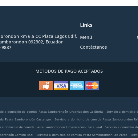
Links
orondon km 6.5 CC Plaza Lagos Edif.
Menú
Samborondon 092302, Ecuador
Contáctanos
1-9887
MÉTODOS DE PAGO ACEPTADOS
.
cio a domicilio de comida Pasta Samborondón Urbanizacion La Gloria
Servicio a domicilio
.
mida Pasta Samborondón Castelago
Servicio a domicilio de comida Pasta Samborondón Ur
.
io a domicilio de comida Pasta Samborondón Urbanización Plaza Real
Servicio a domicilio
.
.
amborondón Camino Real
Servicio a domicilio de comida Pasta Samborondón Los Arcos
Serv