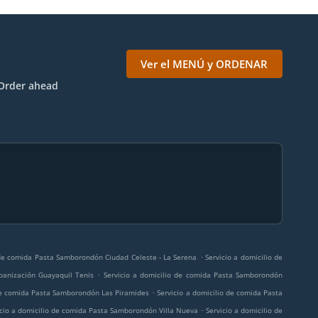
Ver el MENÚ y ORDENAR
Order ahead
.
 de comida Pasta Samborondón Ciudad Celeste - La Serena
Servicio a domicilio de
.
banización Guayaquil Tenis
Servicio a domicilio de comida Pasta Samborondón
.
 de comida Pasta Samborondón Las Piramides
Servicio a domicilio de comida Pasta
.
icio a domicilio de comida Pasta Samborondón Villa Nueva
Servicio a domicilio de