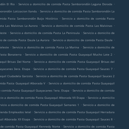
.
.
dón El Rio
Servicio a domicilio de comida Pasta Samborondón Laguna Dorada
.
mborondón Lotizacion Xandu
Servicio a domicilio de comida Pasta Samborondón La
.
omida Pasta Samborondón Buijo Histórico
Servicio a domicilio de comida Pasta
.
.
asta Las Malvinas La Aurora
Servicio a domicilio de comida Pasta Las Malvinas
.
.
leste
Servicio a domicilio de comida Pasta La Peninsula
Servicio a domicilio de
.
.
lio de comida Pasta Daule La Aurora
Servicio a domicilio de comida Pasta Daule
.
.
Celeste
Servicio a domicilio de comida Pasta La Marina
Servicio a domicilio de
.
.
Pasta Bonaterra
Servicio a domicilio de comida Pasta Guayaquil Mucho Lote 2
.
aquil Brisas Del Norte
Servicio a domicilio de comida Pasta Guayaquil Brisas del
.
.
uayacanes 3era. Etapa
Servicio a domicilio de comida Pasta Guayaquil Sauces 7
.
aquil Ciudadela Garzota
Servicio a domicilio de comida Pasta Guayaquil Sauces 2
.
omida Pasta Guayaquil Alborada V
Servicio a domicilio de comida Pasta Guayaquil
.
de comida Pasta Guayaquil Guayacanes 1era. Etapa
Servicio a domicilio de comida
.
cio a domicilio de comida Pasta Guayaquil Alborada VII Etapa
Servicio a domicilio
.
rvicio a domicilio de comida Pasta Guayaquil Samanes 1
Servicio a domicilio de
.
vienda Empleados Ietel
Servicio a domicilio de comida Pasta Guayaquil Herradura
.
.
uil Alborada XII Etapa
Servicio a domicilio de comida Pasta Guayaquil Sauces 8
.
io de comida Pasta Guayaquil Kennedy Norte
Servicio a domicilio de comida Pasta