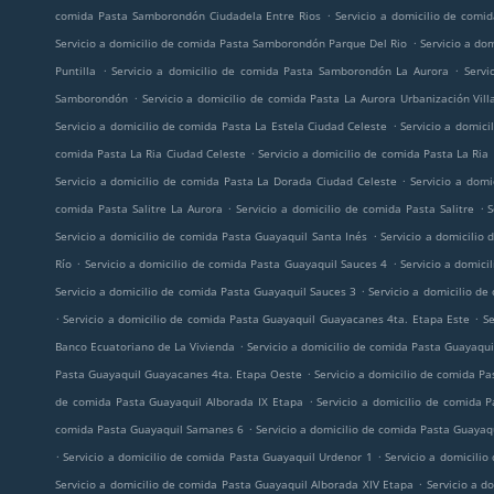
.
comida Pasta Samborondón Ciudadela Entre Rios
Servicio a domicilio de com
.
Servicio a domicilio de comida Pasta Samborondón Parque Del Rio
Servicio a do
.
.
Puntilla
Servicio a domicilio de comida Pasta Samborondón La Aurora
Servi
.
Samborondón
Servicio a domicilio de comida Pasta La Aurora Urbanización Vill
.
Servicio a domicilio de comida Pasta La Estela Ciudad Celeste
Servicio a domici
.
comida Pasta La Ria Ciudad Celeste
Servicio a domicilio de comida Pasta La Ria
.
Servicio a domicilio de comida Pasta La Dorada Ciudad Celeste
Servicio a dom
.
.
comida Pasta Salitre La Aurora
Servicio a domicilio de comida Pasta Salitre
S
.
Servicio a domicilio de comida Pasta Guayaquil Santa Inés
Servicio a domicilio
.
.
Río
Servicio a domicilio de comida Pasta Guayaquil Sauces 4
Servicio a domic
.
Servicio a domicilio de comida Pasta Guayaquil Sauces 3
Servicio a domicilio d
.
.
Servicio a domicilio de comida Pasta Guayaquil Guayacanes 4ta. Etapa Este
Se
.
Banco Ecuatoriano de La Vivienda
Servicio a domicilio de comida Pasta Guayaqui
.
Pasta Guayaquil Guayacanes 4ta. Etapa Oeste
Servicio a domicilio de comida Pa
.
de comida Pasta Guayaquil Alborada IX Etapa
Servicio a domicilio de comida 
.
comida Pasta Guayaquil Samanes 6
Servicio a domicilio de comida Pasta Guayaq
.
.
Servicio a domicilio de comida Pasta Guayaquil Urdenor 1
Servicio a domicili
.
Servicio a domicilio de comida Pasta Guayaquil Alborada XIV Etapa
Servicio a d