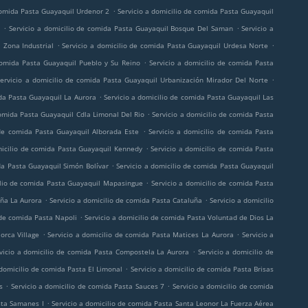
.
 comida Pasta Guayaquil Urdenor 2
Servicio a domicilio de comida Pasta Guayaquil
.
.
a
Servicio a domicilio de comida Pasta Guayaquil Bosque Del Saman
Servicio a
.
.
 Zona Industrial
Servicio a domicilio de comida Pasta Guayaquil Urdesa Norte
.
comida Pasta Guayaquil Pueblo y Su Reino
Servicio a domicilio de comida Pasta
.
Servicio a domicilio de comida Pasta Guayaquil Urbanización Mirador Del Norte
.
ida Pasta Guayaquil La Aurora
Servicio a domicilio de comida Pasta Guayaquil Las
.
comida Pasta Guayaquil Cdla Limonal Del Rio
Servicio a domicilio de comida Pasta
.
 de comida Pasta Guayaquil Alborada Este
Servicio a domicilio de comida Pasta
.
micilio de comida Pasta Guayaquil Kennedy
Servicio a domicilio de comida Pasta
.
da Pasta Guayaquil Simón Bolívar
Servicio a domicilio de comida Pasta Guayaquil
.
ilio de comida Pasta Guayaquil Mapasingue
Servicio a domicilio de comida Pasta
.
.
uña La Aurora
Servicio a domicilio de comida Pasta Cataluña
Servicio a domicilio
.
 de comida Pasta Napoli
Servicio a domicilio de comida Pasta Voluntad de Dios La
.
.
orca Village
Servicio a domicilio de comida Pasta Matices La Aurora
Servicio a
.
vicio a domicilio de comida Pasta Compostela La Aurora
Servicio a domicilio de
.
 domicilio de comida Pasta El Limonal
Servicio a domicilio de comida Pasta Brisas
.
.
s
Servicio a domicilio de comida Pasta Sauces 7
Servicio a domicilio de comida
.
sta Samanes I
Servicio a domicilio de comida Pasta Santa Leonor La Fuerza Aérea