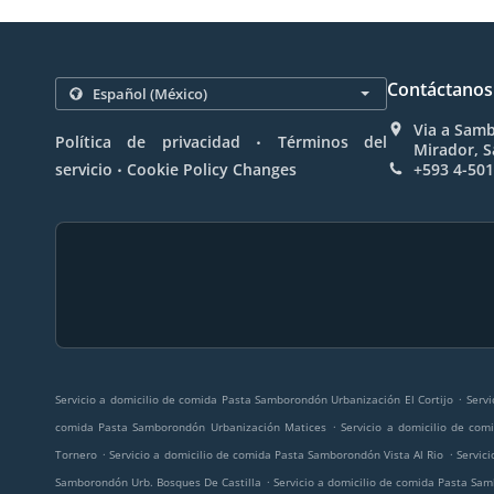
Contáctanos
Via a Samb
.
Política de privacidad
Términos del
Mirador, 
.
servicio
Cookie Policy Changes
+593 4-50
.
Servicio a domicilio de comida Pasta Samborondón Urbanización El Cortijo
Servi
.
comida Pasta Samborondón Urbanización Matices
Servicio a domicilio de co
.
.
Tornero
Servicio a domicilio de comida Pasta Samborondón Vista Al Rio
Servic
.
Samborondón Urb. Bosques De Castilla
Servicio a domicilio de comida Pasta S