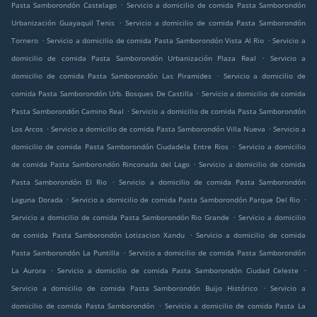
.
Pasta Samborondón Castelago
Servicio a domicilio de comida Pasta Samborondón
.
Urbanización Guayaquil Tenis
Servicio a domicilio de comida Pasta Samborondón
.
.
Tornero
Servicio a domicilio de comida Pasta Samborondón Vista Al Rio
Servicio a
.
domicilio de comida Pasta Samborondón Urbanización Plaza Real
Servicio a
.
domicilio de comida Pasta Samborondón Las Piramides
Servicio a domicilio de
.
comida Pasta Samborondón Urb. Bosques De Castilla
Servicio a domicilio de comida
.
Pasta Samborondón Camino Real
Servicio a domicilio de comida Pasta Samborondón
.
.
Los Arcos
Servicio a domicilio de comida Pasta Samborondón Villa Nueva
Servicio a
.
domicilio de comida Pasta Samborondón Ciudadela Entre Rios
Servicio a domicilio
.
de comida Pasta Samborondón Rinconada del Lago
Servicio a domicilio de comida
.
Pasta Samborondón El Rio
Servicio a domicilio de comida Pasta Samborondón
.
.
Laguna Dorada
Servicio a domicilio de comida Pasta Samborondón Parque Del Rio
.
Servicio a domicilio de comida Pasta Samborondón Rio Grande
Servicio a domicilio
.
de comida Pasta Samborondón Lotizacion Xandu
Servicio a domicilio de comida
.
Pasta Samborondón La Puntilla
Servicio a domicilio de comida Pasta Samborondón
.
.
La Aurora
Servicio a domicilio de comida Pasta Samborondón Ciudad Celeste
.
Servicio a domicilio de comida Pasta Samborondón Buijo Histórico
Servicio a
.
domicilio de comida Pasta Samborondón
Servicio a domicilio de comida Pasta La