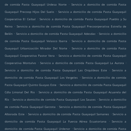
.
de comida Pasta Guayaquil Urdesa Norte
Servicio a domicilio de comida Pasta
.
Guayaquil Precoop Hijos Del Suelo
Servicio a domicilio de comida Pasta Guayaquil
.
Cooperativa El Ceibal
Servicio a domicilio de comida Pasta Guayaquil Pueblo y Su
.
Reino
Servicio a domicilio de comida Pasta Guayaquil Precoorperativa Estrella de
.
.
Belén
Servicio a domicilio de comida Pasta Guayaquil Adesdac
Servicio a domicilio
.
de comida Pasta Guayaquil Velasco Ibarra
Servicio a domicilio de comida Pasta
.
Guayaquil Urbanización Mirador Del Norte
Servicio a domicilio de comida Pasta
.
Guayaquil Cooperativa Pastor Vera
Servicio a domicilio de comida Pasta Guayaquil
.
.
Cooperativa Montalvo
Servicio a domicilio de comida Pasta Guayaquil La Aurora
.
Servicio a domicilio de comida Pasta Guayaquil Las Orquídeas Este
Servicio a
.
domicilio de comida Pasta Guayaquil Los Vergeles
Servicio a domicilio de comida
.
Pasta Guayaquil Quinto Guayas Este
Servicio a domicilio de comida Pasta Guayaquil
.
Cdla Limonal Del Rio
Servicio a domicilio de comida Pasta Guayaquil Acuarela del
.
.
Río
Servicio a domicilio de comida Pasta Guayaquil Los Sauces
Servicio a domicilio
.
de comida Pasta Guayaquil Garzota
Servicio a domicilio de comida Pasta Guayaquil
.
.
Alborada Este
Servicio a domicilio de comida Pasta Guayaquil Samanes
Servicio a
.
domicilio de comida Pasta Guayaquil La Fuerza Aérea Ecuatoriana
Servicio a
.
domicilio de comida Pasta Guayaquil Urdenor
Servicio a domicilio de comida Pasta