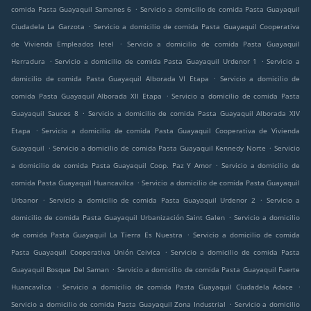
.
comida Pasta Guayaquil Samanes 6
Servicio a domicilio de comida Pasta Guayaquil
.
Ciudadela La Garzota
Servicio a domicilio de comida Pasta Guayaquil Cooperativa
.
de Vivienda Empleados Ietel
Servicio a domicilio de comida Pasta Guayaquil
.
.
Herradura
Servicio a domicilio de comida Pasta Guayaquil Urdenor 1
Servicio a
.
domicilio de comida Pasta Guayaquil Alborada VI Etapa
Servicio a domicilio de
.
comida Pasta Guayaquil Alborada XII Etapa
Servicio a domicilio de comida Pasta
.
Guayaquil Sauces 8
Servicio a domicilio de comida Pasta Guayaquil Alborada XIV
.
Etapa
Servicio a domicilio de comida Pasta Guayaquil Cooperativa de Vivienda
.
.
Guayaquil
Servicio a domicilio de comida Pasta Guayaquil Kennedy Norte
Servicio
.
a domicilio de comida Pasta Guayaquil Coop. Paz Y Amor
Servicio a domicilio de
.
comida Pasta Guayaquil Huancavilca
Servicio a domicilio de comida Pasta Guayaquil
.
.
Urbanor
Servicio a domicilio de comida Pasta Guayaquil Urdenor 2
Servicio a
.
domicilio de comida Pasta Guayaquil Urbanización Saint Galen
Servicio a domicilio
.
de comida Pasta Guayaquil La Tierra Es Nuestra
Servicio a domicilio de comida
.
Pasta Guayaquil Cooperativa Unión Ceivica
Servicio a domicilio de comida Pasta
.
Guayaquil Bosque Del Saman
Servicio a domicilio de comida Pasta Guayaquil Fuerte
.
.
Huancavilca
Servicio a domicilio de comida Pasta Guayaquil Ciudadela Adace
.
Servicio a domicilio de comida Pasta Guayaquil Zona Industrial
Servicio a domicilio